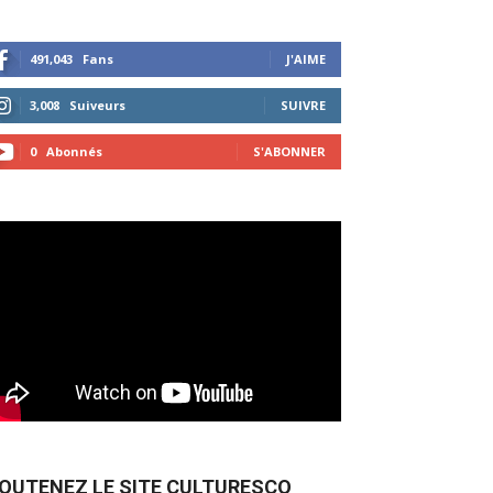
491,043
Fans
J'AIME
3,008
Suiveurs
SUIVRE
0
Abonnés
S'ABONNER
OUTENEZ LE SITE CULTURESCO