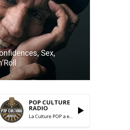
onfidences, Sex,
’Roll
POP CULTURE
RADIO
La Culture POP a enfin trouvé sa RADIO !