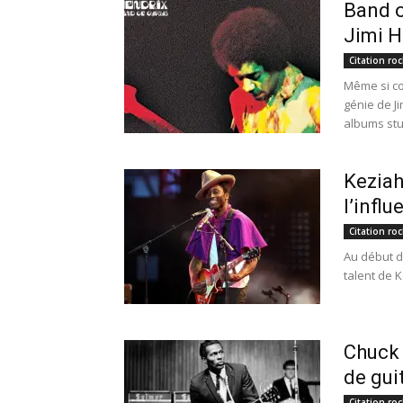
Band o
Jimi H
Citation roc
Même si co
génie de J
albums stud
Keziah
l’influ
Citation roc
Au début d
talent de 
Chuck 
de gui
Citation roc