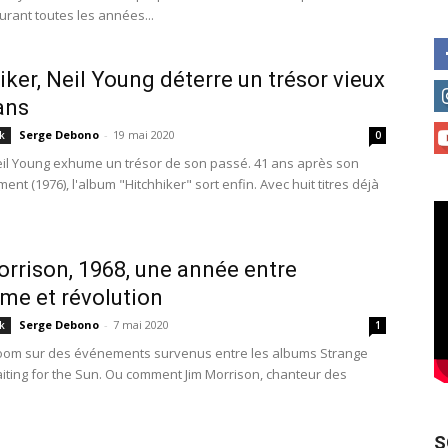
urant toutes les années...
iker, Neil Young déterre un trésor vieux
ans
Serge Debono
-
19 mai 2020
k
0
eil Young exhume un trésor de son passé. 41 ans après son
ent (1976), l'album "Hitchhiker" sort enfin. Avec huit titres déjà
rrison, 1968, une année entre
sme et révolution
Serge Debono
-
7 mai 2020
k
1
oom sur des événements survenus entre les albums Strange
iting for the Sun. Ou comment Jim Morrison, chanteur des
S