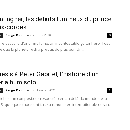
.
allagher, les débuts lumineux du prince
six-cordes
Serge Debono
-
2 mars 2020
k
0
ire est celle d'une fine lame, un incontestable guitar hero. Il est
e que la planète rock a produit de plus pur. Un...
esis à Peter Gabriel, l’histoire d’un
r album solo
Serge Debono
-
25 février 2020
k
1
iel est un compositeur respecté bien au delà du monde de la
 Si quelques tubes ont fait sa renommée internationale durant