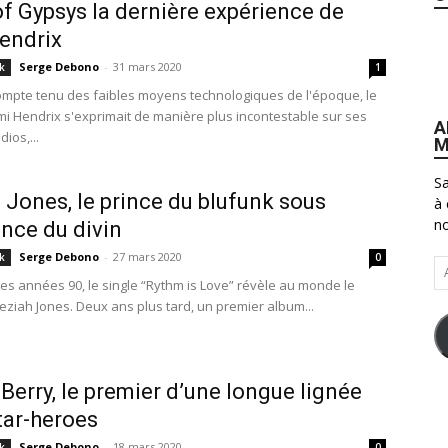
f Gypsys la dernière expérience de
endrix
Serge Debono
-
31 mars 2020
k
1
mpte tenu des faibles moyens technologiques de l'époque, le
imi Hendrix s'exprimait de manière plus incontestable sur ses
A
ios,...
M
Sa
 Jones, le prince du blufunk sous
à 
no
ence du divin
Serge Debono
-
27 mars 2020
k
0
Ad
es années 90, le single “Rythm is Love” révèle au monde le
e-
Keziah Jones. Deux ans plus tard, un premier album...
ma
Berry, le premier d’une longue lignée
tar-heroes
Serge Debono
-
18 mars 2020
k
0