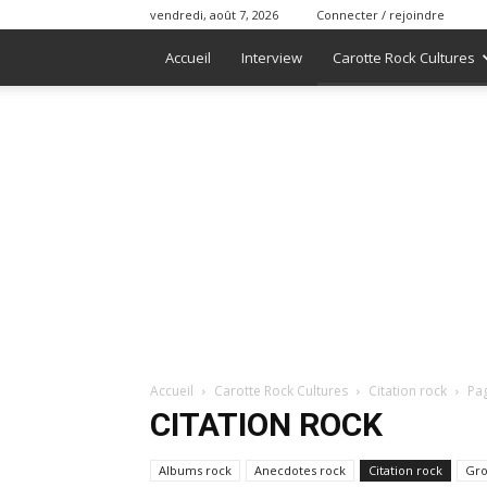
vendredi, août 7, 2026
Connecter / rejoindre
Accueil
Interview
Carotte Rock Cultures
Accueil
Carotte Rock Cultures
Citation rock
Pa
CITATION ROCK
Albums rock
Anecdotes rock
Citation rock
Gro