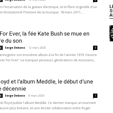
L
fois l'incarnation de la guitare électrique, et la fibre originelle d'un
S
 révolutionné l'histoire de la musique. 18 mars 2017,...
A
For Ever, la fée Kate Bush se mue en
re du son
Serge Debono
-
12 mars 2020
k
0
enregistre son troisième album à la fin de l'année 1979. Oeuvre
ver For Ever" va marquer plusieurs générations de musiciens,
loyd et l’album Meddle, le début d’une
e décennie
Serge Debono
-
8 mars 2020
k
1
ink Floyd publie l'album Meddle. Ce dernier marque un tournant
uvre plus linéaire, et une étroite collaboration entre Roger