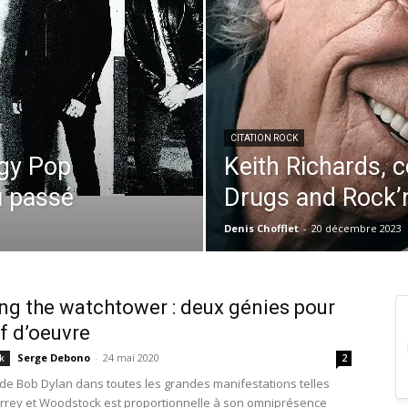
CITATION ROCK
ggy Pop
Keith Richards, c
u passé
Drugs and Rock’n
Denis Chofflet
-
20 décembre 2023
ong the watchtower : deux génies pour
f d’oeuvre
Serge Debono
-
24 mai 2020
k
2
de Bob Dylan dans toutes les grandes manifestations telles
rey et Woodstock est proportionnelle à son omniprésence