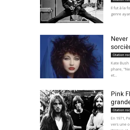
Il fut à la 
genre ayant
Never 
sorciè
Citation roc
Kate Bush 
phare, "Ne
et...
Pink F
grand
Citation roc
En 1971, P
vers une oe