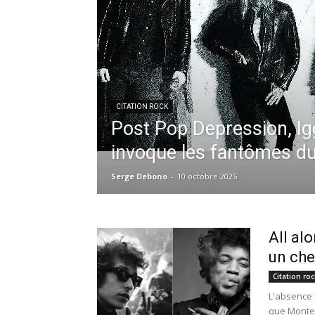
CITATION ROCK
Post Pop Depression, I
invoque les fantômes d
Serge Debono
-
10 octobre 2025
All al
un che
Citation roc
L'absence 
que Monter