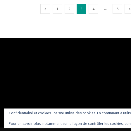
...
1
2
3
4
6
Confidentialité et cookies : ce site utilise des cookies. En continuant à utili
Pour en savoir plus, notamment sur la façon de contrôler les cookies, con