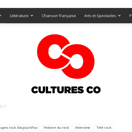
Littérature
Chanson française
Arts et Spectacles
P
ge 3
Culturesco
upes rock d'aujourd'hui
Histoire du rock
Interview
Télé rock