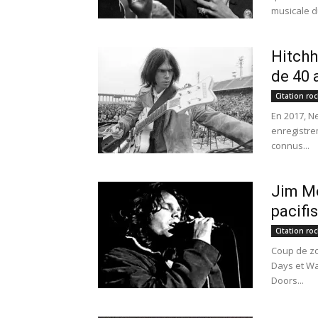
musicale d
Hitchh
de 40 
Citation roc
En 2017, N
enregistrem
connus...
Jim Mo
pacifi
Citation roc
Coup de z
Days et Wa
Doors...