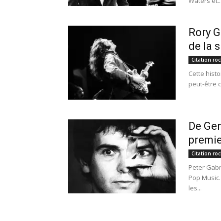
Waters et..
Rory G
de la 
Citation roc
Cette histo
peut-être c
De Gen
premie
Citation roc
Peter Gabr
Pop Music.
les...