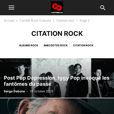
Accueil
Carotte Rock Cultures
Citation rock
Page 2
CITATION ROCK
ALBUMS ROCK
ANECDOTES ROCK
CITATION ROCK
GROUPES ROCK D'AUJOURD'HUI
HISTOIRE DU ROCK
INTERVIEW
TÉLÉ ROCK
Post Pop Depression, Iggy Pop invoque les
fantômes du passé
Serge Debono
-
10 octobre 2025