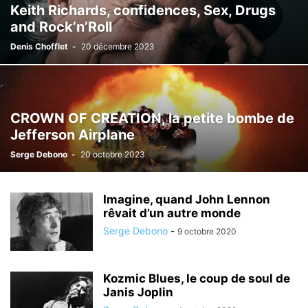
Keith Richards, confidences, Sex, Drugs
and Rock’n’Roll
Denis Chofflet
-
20 décembre 2023
CROWN OF CREATION, la petite bombe de
Jefferson Airplane
Serge Debono
-
20 octobre 2023
Imagine, quand John Lennon
rêvait d’un autre monde
Serge Debono
-
9 octobre 2020
Kozmic Blues, le coup de soul de
Janis Joplin