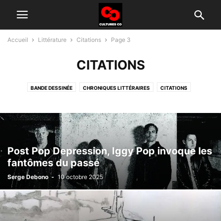
Accueil
Littérature
Citations
Page 3
CITATIONS
BANDE DESSINÉE
CHRONIQUES LITTÉRAIRES
CITATIONS
SHORT STORIES
Post Pop Depression, Iggy Pop invoque les
fantômes du passé
Serge Debono
-
10 octobre 2025