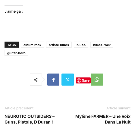
J’aime ça :
TAGS
album rock
artiste blues
blues
blues-rock
guitar-hero
Save
Article précédent
Article suivant
NEUROTIC OUTSIDERS –
Mylène FARMER – Une Voix
Guns, Pistols, D Duran !
Dans La Nuit