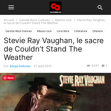
Accueil
Carotte Rock Cultures
Albums rock
Stevie Ray Vaughan,
le sacre de Couldn’t Stand The Weather
Carotte Rock Cultures
Albums rock
Livre Rock
Littérature
Citations
Stevie Ray Vaughan, le sacre
Histoire du rock
de Couldn’t Stand The
Weather
4347
1
Par
Serge Debono
-
27 août 2021
Save