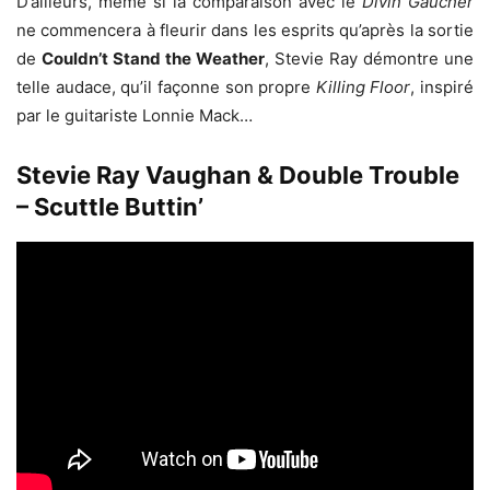
D’ailleurs, même si la comparaison avec le
Divin Gaucher
ne commencera à fleurir dans les esprits qu’après la sortie
de
Couldn’t Stand the Weather
, Stevie Ray démontre une
telle audace, qu’il façonne son propre
Killing Floor
, inspiré
par le guitariste Lonnie Mack…
Stevie Ray Vaughan & Double Trouble
– Scuttle Buttin’