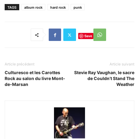
TAGS
album rock
hard rock
punk
Save
Article précédent
Article suivant
Culturesco et les Carottes
Stevie Ray Vaughan, le sacre
Rock au salon du livre Mont-
de Couldn’t Stand The
de-Marsan
Weather