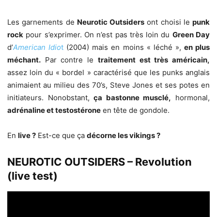
Les garnements de
Neurotic Outsiders
ont choisi le
punk
rock
pour s’exprimer. On n’est pas très loin du
Green Day
d’
American Idio
t
(2004) mais en moins « léché »,
en plus
méchant.
Par contre le
traitement est très américain,
assez loin du « bordel » caractérisé que les punks anglais
animaient au milieu des 70’s, Steve Jones et ses potes en
initiateurs. Nonobstant,
ça bastonne musclé,
hormonal,
adrénaline et testostérone
en tête de gondole.
En
live ?
Est-ce que ça
décorne les vikings ?
NEUROTIC OUTSIDERS – Revolution
(live test)