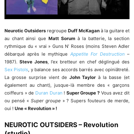
Neurotic Outsiders
regroupe
Duff McKagan
à la guitare et
au chant ainsi que
Matt Sorum
à la batterie, la section
rythmique du « vrai » Guns N’ Roses (moins Steven Adler
débarqué après le mythique
Appetite For Destruction
–
1987).
Steve Jones
, l’ex bretteur en chef déglingué des
Sex Pistols
, y balance ses accords barrés avec opiniâtreté.
La grosse surprise vient de
John Taylor
à la basse (et
également au chant), jusque-là membre des « garçons
coiffeurs » de
Duran Duran
!
Super Groupe ?
Vous avez dit
ou pensé «
Super groupe
» ? Supers fouteurs de merde,
oui !
Une « Revolution » !
NEUROTIC OUTSIDERS – Revolution
(studio)