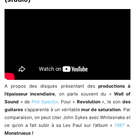
A propos des disques présentant des
productions à
l’épaisseur incendiaire
, on parle souvent du «
Wall of
Sound
» de
Phil Spector
. Pour «
Revolution
», le son
des
guitares
s’apparente à un véritable
mur de saturation
. Par
comparaison, on peut citer John Sykes avec Whitesnake et
ce qu’on a fait subir à sa Les Paul sur l’album «
1987
».
Monstrueux !