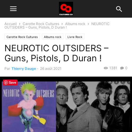
Accueil
Carotte Rock Cultures
Albums rock
NEUROTIC
OUTSIDERS – Guns, Pistols, D Duran !
Carotte Rock Cultures
Albums rock
Livre Rock
NEUROTIC OUTSIDERS –
Guns, Pistols, D Duran !
1381
0
Par
Thierry Dauge
-
26 août 2021
Save