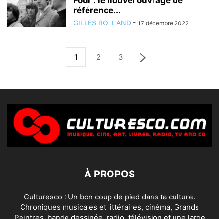
Four : le nouvel ouvrage de
référence...
GILLES ROLLAND
-
17 décembre 2022
1
2
3
À PROPOS
Culturesco : Un bon coup de pied dans ta culture.
Chroniques musicales et littéraires, cinéma, Grands
Peintres, bande dessinée, radio, télévision et une large