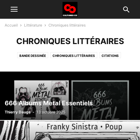
Accueil
Littérature
Chroniques littéraires
CHRONIQUES LITTÉRAIRES
BANDE DESSINÉE
CHRONIQUES LITTÉRAIRES
CITATIONS
SHORT STORIES
666 Albums Metal Essentiels
Thierry Dauge
-
13 octobre 2025