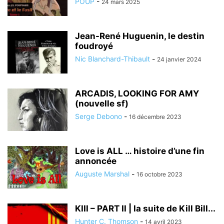
POUP
-
24 mars 2025
Jean-René Huguenin, le destin
foudroyé
Nic Blanchard-Thibault
-
24 janvier 2024
ARCADIS, LOOKING FOR AMY
(nouvelle sf)
Serge Debono
-
16 décembre 2023
Love is ALL … histoire d’une fin
annoncée
Auguste Marshal
-
16 octobre 2023
KIII – PART II | la suite de Kill Bill...
Hunter C. Thomson
-
14 avril 2023