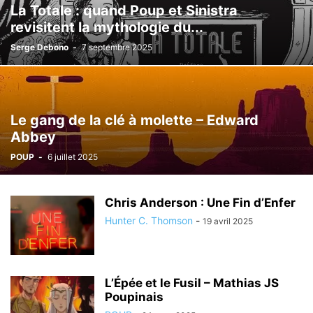
La Totale : quand Poup et Sinistra
revisitent la mythologie du...
Serge Debono
-
7 septembre 2025
Le gang de la clé à molette – Edward
Abbey
POUP
-
6 juillet 2025
Chris Anderson : Une Fin d’Enfer
Hunter C. Thomson
-
19 avril 2025
L’Épée et le Fusil – Mathias JS
Poupinais