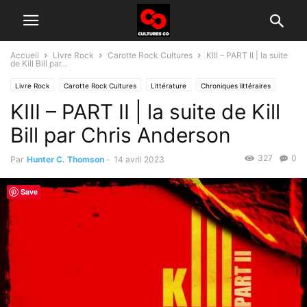
Accueil
Livre Rock
Carotte Rock Cultures
KIII – PART II | la suite
de Kill Bill par...
Livre Rock
Carotte Rock Cultures
Littérature
Chroniques littéraires
KIII – PART II | la suite de Kill
Interview
Bill par Chris Anderson
327
0
Par
Hunter C. Thomson
-
14 avril 2023
Save