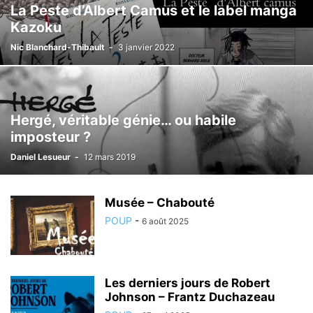
La Peste d’Albert Camus et le label manga
Kazoku
Nic Blanchard-Thibault
-
3 janvier 2022
Hergé, véritable génie… ou habile
imposteur ?
Daniel Lesueur
-
12 mars 2019
Musée – Chabouté
POUP
-
6 août 2025
Les derniers jours de Robert
Johnson – Frantz Duchazeau