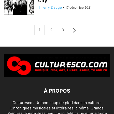
City
Thierry Dauge
-
17 décembre 2021
1
2
3
À PROPOS
Culturesco : Un bon coup de pied dans ta culture.
Chroniques musicales et littéraires, cinéma, Grands
Peintres, bande dessinée, radio, télévision et une large