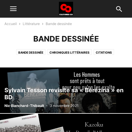
Accueil
Littérature
Bande dessinée
BANDE DESSINÉE
BANDE DESSINÉE
CHRONIQUES LITTÉRAIRES
CITATIONS
SHORT STORIES
Sylvain Tesson revisite sa « Bérézina » en
BD
Nic Blanchard-Thibault
-
3 novembre 2021