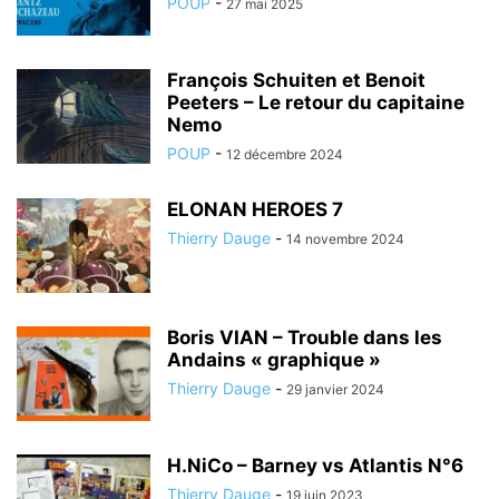
POUP
-
27 mai 2025
François Schuiten et Benoit
Peeters – Le retour du capitaine
Nemo
POUP
-
12 décembre 2024
ELONAN HEROES 7
Thierry Dauge
-
14 novembre 2024
Boris VIAN – Trouble dans les
Andains « graphique »
Thierry Dauge
-
29 janvier 2024
H.NiCo – Barney vs Atlantis N°6
Thierry Dauge
-
19 juin 2023