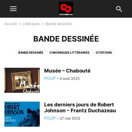
Accueil
Littérature
Bande dessinée
BANDE DESSINÉE
BANDE DESSINÉE
CHRONIQUES LITTÉRAIRES
CITATIONS
SHORT STORIES
Musée – Chabouté
POUP
-
6 août 2025
Les derniers jours de Robert
Johnson – Frantz Duchazeau
POUP
-
27 mai 2025