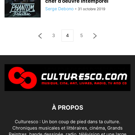
chef d’oeuvre intemporel
Serge Debono
-
31 octobre 2019
3
4
5
À PROPOS
Culturesco : Un bon coup de pied dans ta culture.
Chroniques musicales et littéraires, cinéma, Grands
Peintres, bande dessinée, radio, télévision et une large