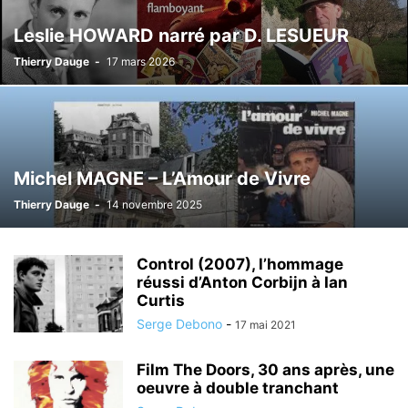
Leslie HOWARD narré par D. LESUEUR
Thierry Dauge
-
17 mars 2026
Michel MAGNE – L’Amour de Vivre
Thierry Dauge
-
14 novembre 2025
Control (2007), l’hommage
réussi d’Anton Corbijn à Ian
Curtis
Serge Debono
-
17 mai 2021
Film The Doors, 30 ans après, une
oeuvre à double tranchant