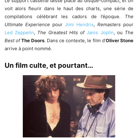
Le support cassette laisse place au disque-compact, et on
voit alors fleurir dans le haut des charts, une série de
compilations célébrant les cadors de l’époque.
The
Ultimate Experience
pour
Jimi Hendrix
,
Remasters
pour
Led Zeppelin
,
The Greatest Hits
of
Janis Joplin
, ou
The
Best of
The Doors
. Dans ce contexte, le film d’
Oliver Stone
arrive à point nommé.
Un film culte, et pourtant…