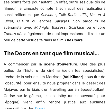
ses points forts pour autant. En effet, outre ses qualités de
filmeur, le cinéaste compte à son actif des réalisations
aussi brillantes que
Salvador
,
Talk Radio
,
JFK
,
Né un 4
juillet
,
U-Turn
ou encore
Savages
. Son parcours de
scénariste avec
Midnight Express
,
Scarface
ou encore
Tueurs nés
a également de quoi impressionner. Il reste un
peu de cette virtuosité dans le film
The Doors
…
The Doors en tant que film musical…
A commencer par
la scène d’ouverture
. Une des plus
belles de l’histoire du cinéma (selon les spécialistes).
L’écho de la voix de Jim Morrison (
Val Kilmer
) nous tire de
l’obscurité, pour ensuite nous projeter dans le désert des
Mojaves par le biais d’un travelling aérien époustouflant.
Cerise sur le gâteau, le son dolby (une nouveauté pour
l’époque) vient enfin rendre justice aux sublimes
compositions des
Doors
.