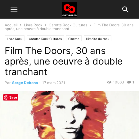
Accueil
Livre Rock
Carotte Rock Cultures
Film The Doors, 30 ans
après, une oeuvre à double tranchant
Livre Rock
Carotte Rock Cultures
Cinéma
Histoire du rock
Film The Doors, 30 ans
après, une oeuvre à double
tranchant
10863
1
Par
Serge Debono
-
17 mars 2021
Save