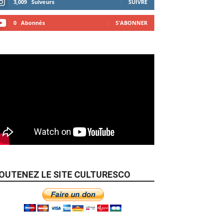
3,009
Suiveurs
SUIVRE
0
Abonnés
S'ABONNER
OUTENEZ LE SITE CULTURESCO