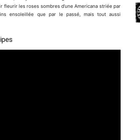
ir fleurir les roses sombres d’une Americana striée par
ins ensoleillée que par le passé, mais tout aussi
ripes