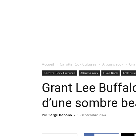
Accueil
Carotte Rock Cultures
Albums rock
Gran
Carotte Rock Cultures
Albums rock
Livre Rock
Folk blu
Grant Lee Buffalo
d’une sombre bea
Par
Serge Debono
-
15 septembre 2024