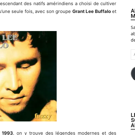
escendant des natifs amérindiens a choisi de cultiver
A
 qu’une seule fois, avec son groupe
Grant Lee Buffalo
et
M
Sa
ab
de
A
e-
ma
L
S
A
e
1993
, on y trouve des légendes modernes et des