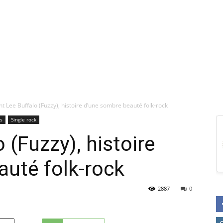
t Lee Buffalo (Fuzzy), histoire d’une sombre beauté folk-rock
es
Single rock
 (Fuzzy), histoire
uté folk-rock
2887
0