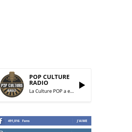
POP CULTURE
RADIO
La Culture POP a enfin trouvé sa RADIO !
491,016
Fans
J'AIME