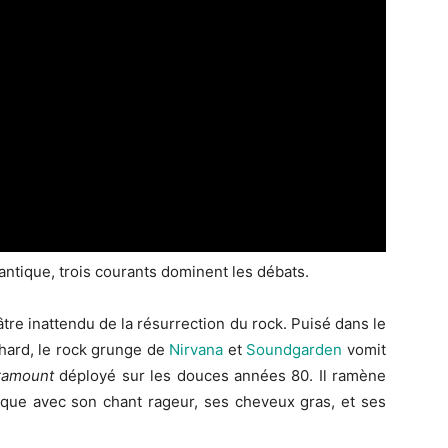
lantique, trois courants dominent les débats.
âtre inattendu de la résurrection du rock. Puisé dans le
hard, le rock grunge de
Nirvana
et
Soundgarden
vomit
aramount
déployé sur les douces années 80. Il ramène
poque avec son chant rageur, ses cheveux gras, et ses