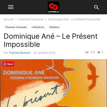
Accueil
Chanson française
Dominique Ané – Le Présent Impossible
Chanson française
Littérature
Citations
Dominique Ané – Le Présent
Impossible
376
0
Par
Patrick Benard
-
20 octobre 2022
Save