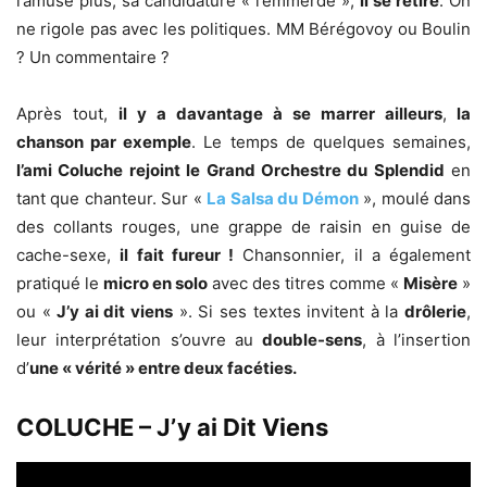
l’amuse plus, sa candidature « l’emmerde »,
il se retire
. On
ne rigole pas avec les politiques. MM Bérégovoy ou Boulin
? Un commentaire ?
Après tout,
il y a davantage à se marrer ailleurs
,
la
chanson par exemple
. Le temps de quelques semaines,
l’ami Coluche rejoint le Grand Orchestre du Splendid
en
tant que chanteur. Sur «
La Salsa du Démon
», moulé dans
des collants rouges, une grappe de raisin en guise de
cache-sexe,
il fait fureur !
Chansonnier, il a également
pratiqué le
micro en solo
avec des titres comme «
Misère
»
ou «
J’y ai dit viens
». Si ses textes invitent à la
drôlerie
,
leur interprétation s’ouvre au
double-sens
, à l’insertion
d’
une « vérité » entre deux facéties.
COLUCHE – J’y ai Dit Viens