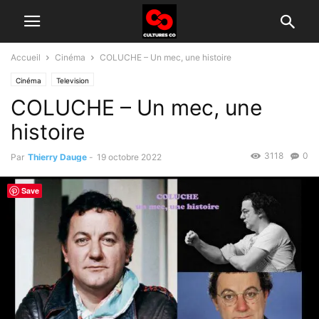
Accueil
Cinéma
COLUCHE – Un mec, une histoire
Cinéma
Television
COLUCHE – Un mec, une
histoire
3118
0
Par
Thierry Dauge
-
19 octobre 2022
Save