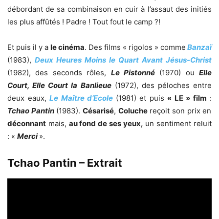
débordant de sa combinaison en cuir à l’assaut des initiés
les plus affûtés ! Padre ! Tout fout le camp ?!
Et puis il y a
le cinéma
. Des films « rigolos » comme
Banzaï
(1983),
Deux Heures Moins le Quart Avant Jésus-Christ
(1982), des seconds rôles,
Le Pistonné
(1970) ou
Elle
Court, Elle Court la Banlieue
(1972), des péloches entre
deux eaux,
Le Maître d’Ecole
(1981) et puis
« LE » film
:
Tchao Pantin
(1983).
Césarisé
,
Coluche
reçoit son prix en
déconnant
mais,
au fond de ses yeux,
un sentiment reluit
: «
Merci
».
Tchao Pantin – Extrait