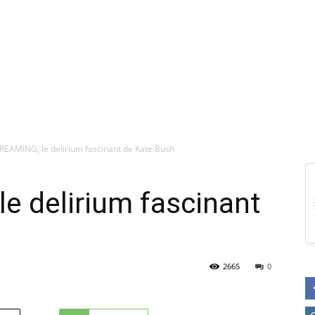
EAMING, le delirium fascinant de Kate Bush
e delirium fascinant
2665
0