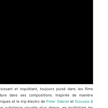
sissant et inquiétant, toujours puisé dans les films
erdure dans ses compositions. Inspirée de manière
riques et le trip électro de
Peter Gabriel
et
Siouxsie &
une substance visuelle plus dense, en multipliant les