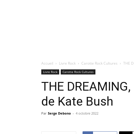
Accueil
Livre Rock
Carotte Rock Cultures
THE DR
Livre Rock
Carotte Rock Cultures
THE DREAMING, l
de Kate Bush
Par
Serge Debono
-
4 octobre 2022