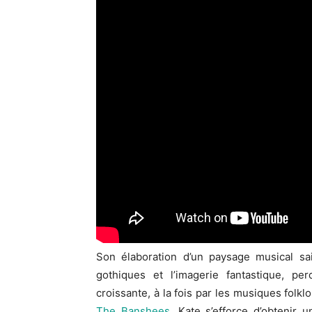
Son élaboration d’un paysage musical sai
gothiques et l’imagerie fantastique, p
croissante, à la fois par les musiques folklo
The Banshees
, Kate s’efforce d’obtenir 