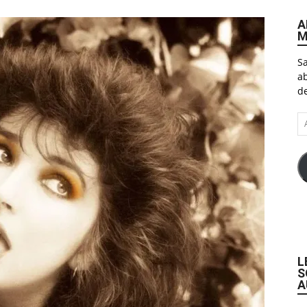
A
M
Sa
ab
de
A
e-
ma
L
S
A