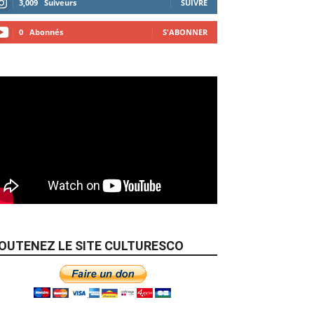
3,009
Suiveurs
SUIVRE
0
Abonnés
S'ABONNER
OUTENEZ LE SITE CULTURESCO