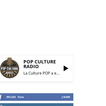
POP CULTURE
RADIO
La Culture POP a enfin trouvé sa RADIO !
491,023
Fans
J'AIME