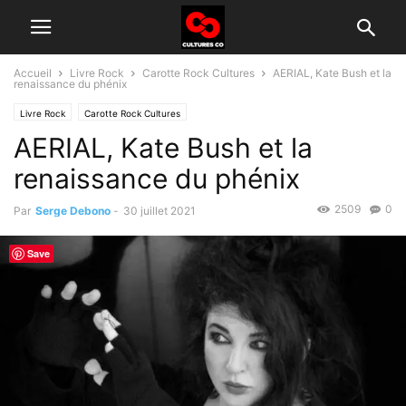
Accueil
Livre Rock
Carotte Rock Cultures
AERIAL, Kate Bush et la
renaissance du phénix
Livre Rock
Carotte Rock Cultures
AERIAL, Kate Bush et la
renaissance du phénix
2509
0
Par
Serge Debono
-
30 juillet 2021
Save