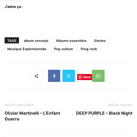
J’aime ça :
TAGS
album concept
Albums essentiels
Electro
Musique Expérimentale
Pop culture
Prog-rock
Save
Article précédent
Article suivant
Olivier Martinelli – L’Enfant
DEEP PURPLE – Black Night
Guerre