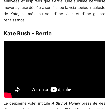
enlevées et inspirées que
Bertie
. Une sublime berceuse
moyenâgeuse dédiée à son fils, où la voix toujours céleste
de Kate, se mêle au son d’une viole et d’une guitare
renaissance…
Kate Bush – Bertie
Le deuxième volet intitulé
A Sky of Honey
présente des