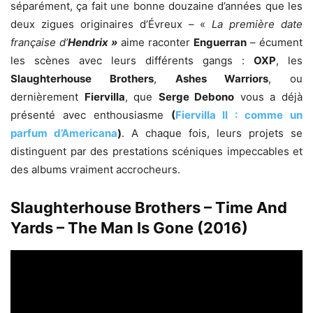
séparément, ça fait une bonne douzaine d’années que les
deux zigues originaires d’Évreux – «
La première date
française d’
Hendrix »
aime raconter
Enguerran
– écument
les scènes avec leurs différents gangs :
OXP
, les
Slaughterhouse Brothers
,
Ashes Warriors
, ou
dernièrement
Fiervilla
, que
Serge Debono
vous a déjà
présenté avec enthousiasme
(
Fiervilla II : comme un
parfum d’Americana
)
. A chaque fois, leurs projets se
distinguent par des prestations scéniques impeccables et
des albums vraiment accrocheurs.
Slaughterhouse Brothers – Time And
Yards – The Man Is Gone (2016)