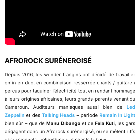
AFROROCK SURÉNERGISÉ
Depuis 2016, les wonder frangins ont décidé de travailler
enfin en duo, en combinaison resserrée chants / guitare /
percus pour taquiner l’électricité tout en rendant hommage
à leurs origines africaines, leurs grands-parents venant du
Cameroun. Auditeurs maniaques aussi bien de
Led
Zeppelin
et des
Talking Heads
– période
Remain In Light
bien sûr – que de
Manu
Dibango
et de
Fela Kuti
, les gars
dégagent donc un Afrorock surénergisé, où se mêlent riffs
obsessionnels, polyrythmies et chants tribaux.