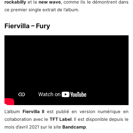
rockabilly
et la
new wave
, comme ils le démontrent dans
ce premier single extrait de l’album.
Fiervilla – Fury
L’album
Fiervilla II
est publié en version numérique en
collaboration avec le
TFT Label
. Il est disponible depuis le
mois d’avril 2021 sur le site
Bandcamp
.