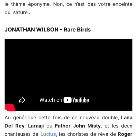
le thème éponyme. Non, ce n’est pas votre enceinte
qui sature…
JONATHAN WILSON – Rare Birds
Au générique cette fois de ce nouveau double,
Lana
Del
Rey
,
Laraaji
ou
Father John Misty
, et les deux
chanteuses de
Lucius
, les choristes de rêve de
Roger