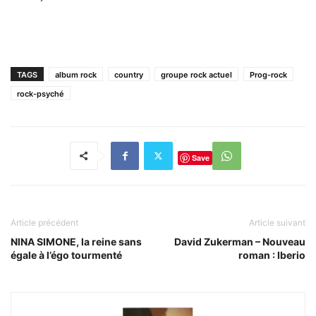
TAGS
album rock
country
groupe rock actuel
Prog-rock
rock-psyché
Save
Article précédent
Article suivant
NINA SIMONE, la reine sans
David Zukerman – Nouveau
égale à l’égo tourmenté
roman : Iberio