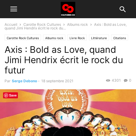
Accueil
Carotte Rock Cultures
Albums rock
Axis : Bold as Love,
quand Jimi Hendrix écrit le rock du...
Carotte Rock Cultures
Albums rock
Livre Rock
Littérature
Citations
Axis : Bold as Love, quand
Histoire du rock
Soul, Funk
Jimi Hendrix écrit le rock du
futur
4301
0
Par
Serge Debono
-
18 septembre 2021
Save