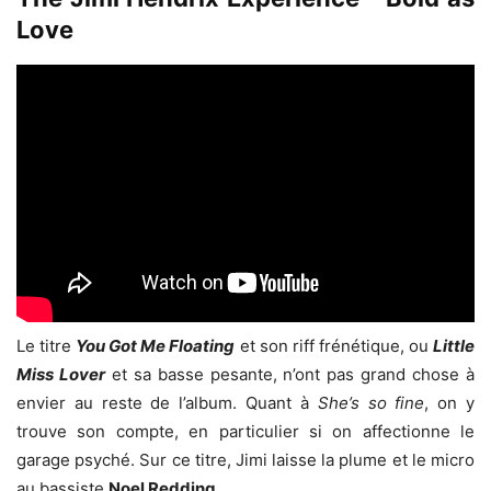
Love
Le titre
You Got Me Floating
et son riff frénétique, ou
Little
Miss Lover
et sa basse pesante, n’ont pas grand chose à
envier au reste de l’album. Quant à
She’s so fine
, on y
trouve son compte, en particulier si on affectionne le
garage psyché. Sur ce titre, Jimi laisse la plume et le micro
au bassiste
Noel Redding
.