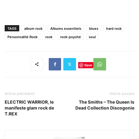
TAGS
album rock
Albums essentiels
blues
hard rock
Personnalité Rock
rock
rock-psyché
soul
Save
Article précédent
Article suivant
ELECTRIC WARRIOR, le
The Smiths – The Queen Is
manifeste glam rock de
Dead Collection Discogonie
T.REX