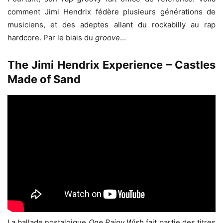
comment Jimi Hendrix fédère plusieurs générations de
musiciens, et des adeptes allant du rockabilly au rap
hardcore. Par le biais du
groove
…
The Jimi Hendrix Experience – Castles
Made of Sand
La ballade nostalgique
One Rainy Wish
fait partie des titres