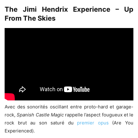
The Jimi Hendrix Experience – Up
From The Skies
Avec des sonorités oscillant entre proto-hard et garage-
rock,
Spanish Castle Magic
rappelle l’aspect fougueux et le
rock brut au son saturé du
premier opus
(Are You
Experienced).