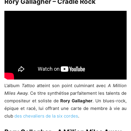
Rory Gallagher – Cradle Rock
L’album
Tattoo
atteint son point culminant avec
A Million
Miles Away.
Ce titre synthétise parfaitement les talents de
compositeur et soliste de
Rory Gallagher
. Un blues-rock,
épique et racé, lui offrant une carte de membre à vie au
club
des chevaliers de la six cordes
.