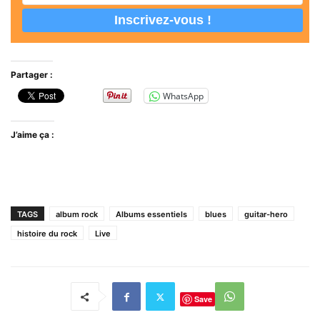
Partager :
WhatsApp
J’aime ça :
TAGS
album rock
Albums essentiels
blues
guitar-hero
histoire du rock
Live
Save