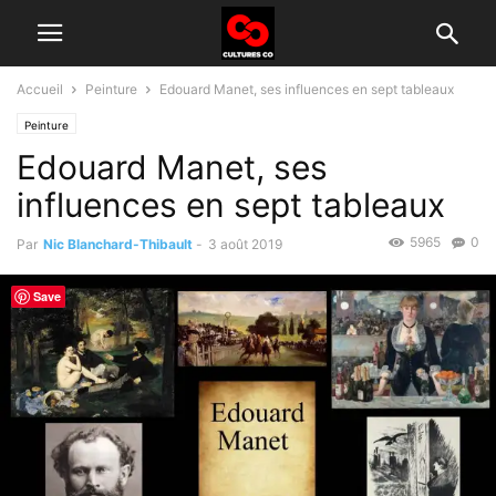
Accueil
Peinture
Edouard Manet, ses influences en sept tableaux
Peinture
Edouard Manet, ses
influences en sept tableaux
5965
0
Par
Nic Blanchard-Thibault
-
3 août 2019
Save