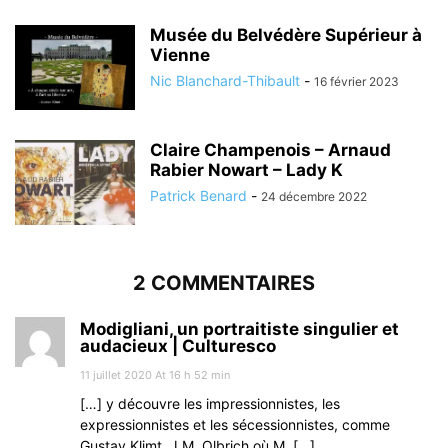
Musée du Belvédère Supérieur à
Vienne
Nic Blanchard-Thibault
-
16 février 2023
Claire Champenois – Arnaud
Rabier Nowart – Lady K
Patrick Benard
-
24 décembre 2022
2 COMMENTAIRES
Modigliani, un portraitiste singulier et
audacieux | Culturesco
11 juillet 2020 At 16 h 52 min
[…] y découvre les impressionnistes, les
expressionnistes et les sécessionnistes, comme
Gustav Klimt, J.M. Olbrich où M. […]