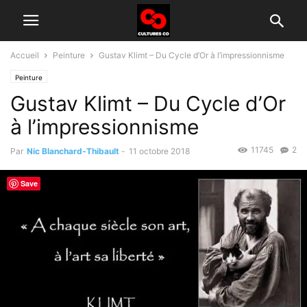
Accueil
Peinture
Gustav Klimt – Du Cycle d’Or à l’impressionnisme
Peinture
Gustav Klimt – Du Cycle d’Or
à l’impressionnisme
11745
2
Par
Nic Blanchard-Thibault
-
11 octobre 2018
Save