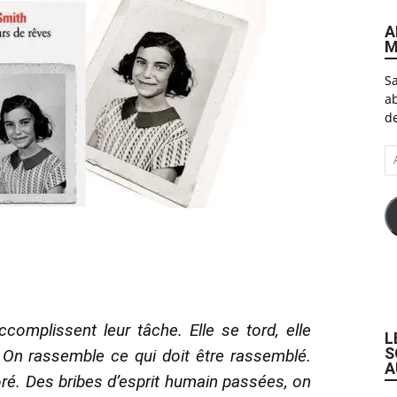
A
M
Sa
ab
de
A
e-
ma
omplissent leur tâche. Elle se tord, elle
L
S
e. On rassemble ce qui doit être rassemblé.
A
doré. Des bribes d’esprit humain passées, on