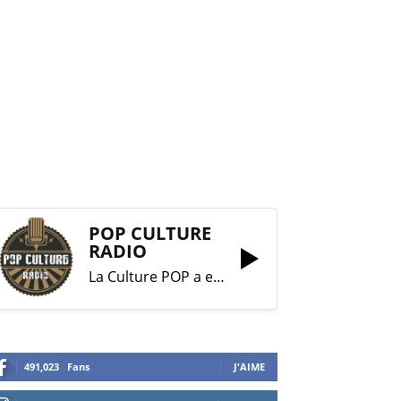
POP CULTURE
RADIO
La Culture POP a enfin trouvé sa RADIO !
491,023
Fans
J'AIME