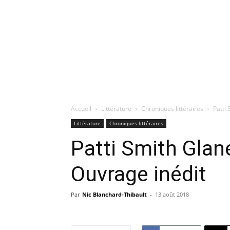
Accueil
Littérature
Chroniques littéraires
Patti
Littérature
Chroniques littéraires
Patti Smith Glan
Ouvrage inédit
Par
Nic Blanchard-Thibault
-
13 août 2018