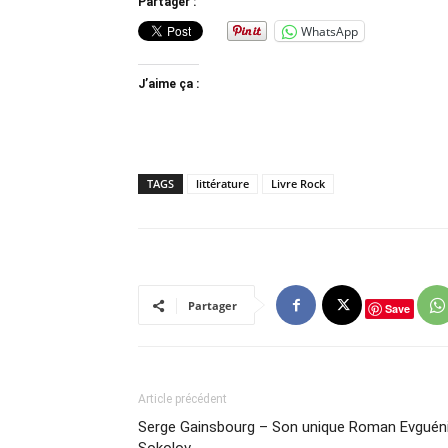
Partager :
WhatsApp
J’aime ça :
TAGS
littérature
Livre Rock
Partager
Save
Article précédent
Serge Gainsbourg – Son unique Roman Evguén