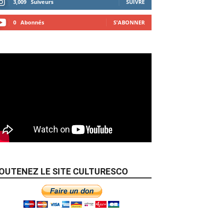
3,009
Suiveurs
SUIVRE
0
Abonnés
S'ABONNER
OUTENEZ LE SITE CULTURESCO