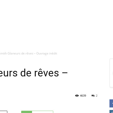
 Smith Glaneurs de rêves – Ouvrage inédit
eurs de rêves –
4639
2