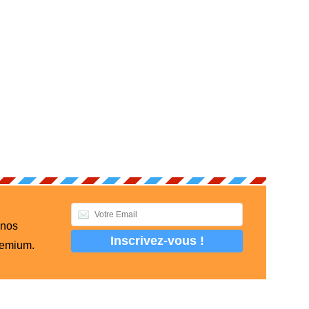
 nos
remium.