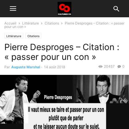
Accueil
Littérature
Citations
Pierre Desproges – Citation : « passer
pour un con »
Littérature
Citations
Pierre Desproges – Citation :
« passer pour un con »
20457
0
Par
Auguste Marshal
-
14 août 2018