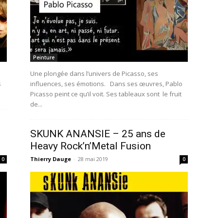
Peinture
Une plongée dans l’univers de Picasso, ses
s
influences, ses émotions. Dans ses œuvres, Pablo
Picasso peint ce qu’il voit. Ses tableaux sont le fruit
de...
SKUNK ANANSIE – 25 ans de
Heavy Rock’n’Metal Fusion
Thierry Dauge
-
28 mai 2019
0
0