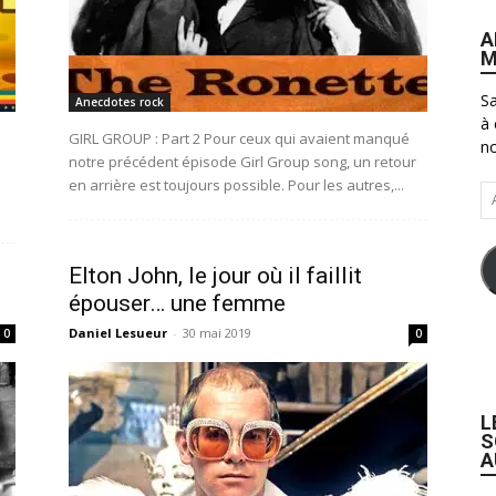
A
M
Sa
Anecdotes rock
à 
GIRL GROUP : Part 2 Pour ceux qui avaient manqué
no
notre précédent épisode Girl Group song, un retour
en arrière est toujours possible. Pour les autres,...
Ad
e-
ma
Elton John, le jour où il faillit
épouser… une femme
Daniel Lesueur
-
30 mai 2019
0
0
L
S
A