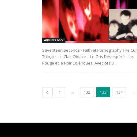
Albums rock
Seventeen Seconds - Faith et Pornography The Cu
Trilogie : Le Clair Obscur – Le Gris Désespéré – Le
Rouge et le Noir Colériques. Avec ces 3...
...
...
1
132
133
134