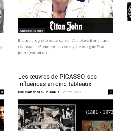
Anecdotes rock
Il l’aurait regretté toute sa vie ! A la place il en fit une
ay
chanson : «Someone saved my life tonight» Elton
,
John : (extrait du...
Les œuvres de PICASSO, ses
influences en cinq tableaux
Nic Blanchard-Thibault
-
29 mai 2019
0
0