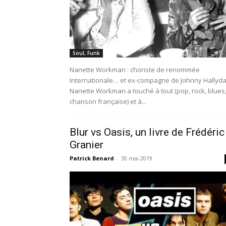
Soul, Funk
Nanette Workman : choriste de renommée
Internationale… et ex-compagne de Johnny Hallyd
Nanette Workman a touché à tout (pop, rock, blues
chanson française) et à...
Blur vs Oasis, un livre de Frédéric
Granier
Patrick Benard
-
30 mai 2019