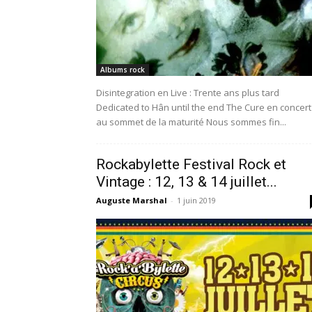
Albums rock
Disintegration en Live : Trente ans plus tard
Dedicated to Hân until the end The Cure en concert 
au sommet de la maturité Nous sommes fin...
Rockabylette Festival Rock et
Vintage : 12, 13 & 14 juillet...
Auguste Marshal
-
1 juin 2019