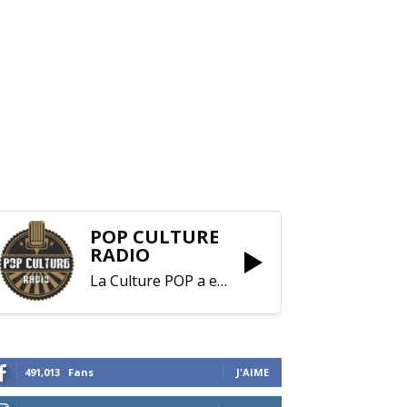
POP CULTURE
RADIO
La Culture POP a enfin trouvé sa RADIO !
491,013
Fans
J'AIME