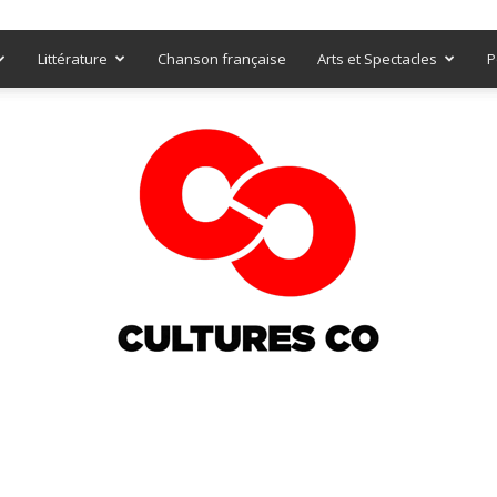
Littérature
Chanson française
Arts et Spectacles
P
Culturesco