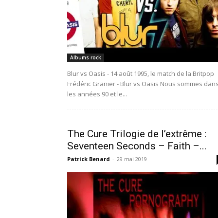
Albums rock
Blur vs Oasis - 14 août 1995, le match de la Britpop
Frédéric Granier - Blur vs Oasis Nous sommes dan
les années 90 et le...
The Cure Trilogie de l’extrême :
Seventeen Seconds – Faith –...
Patrick Benard
-
29 mai 2019