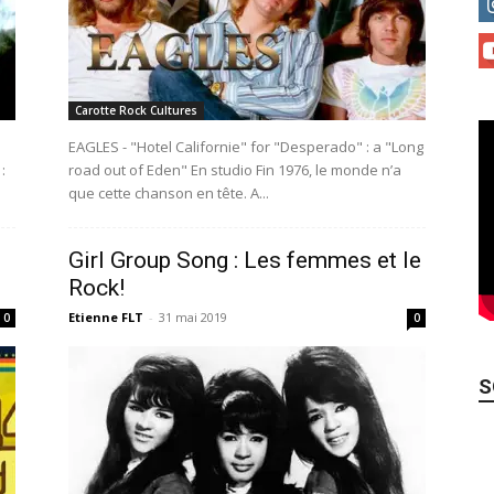
Carotte Rock Cultures
EAGLES - "Hotel Californie" for "Desperado" : a "Long
:
road out of Eden" En studio Fin 1976, le monde n’a
que cette chanson en tête. A...
Girl Group Song : Les femmes et le
Rock!
Etienne FLT
-
31 mai 2019
0
0
S