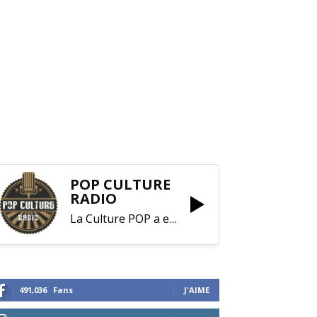
POP CULTURE
RADIO
La Culture POP a enfin trouvé sa RADIO !
491,036
Fans
J'AIME