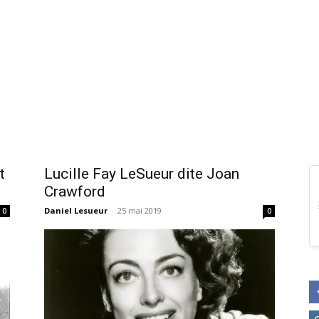
t
Lucille Fay LeSueur dite Joan
Crawford
Daniel Lesueur
-
25 mai 2019
0
0