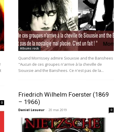
Albums rock
Quand Morrissey admire Siouxsie and the Banshees
!
"Aucun de ces groupes n'arrive à la cheville de
t
Siouxsie and the Banshees. Ce n'est pas de la...
Friedrich Wilhelm Foerster (1869
– 1966)
0
Daniel Lesueur
-
20 mai 2019
0