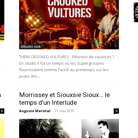
Albums rock
THEM CROOKED VULTURES - Réunion de vautours ?
En studio Il fut un temps où les Supergroupes
fleurissaient comme l’acné au printemps sur les
joues des...
n
Morrissey et Siouxsie Sioux… le
temps d’un Interlude
Auguste Marshal
-
21 mai 2019
0
0