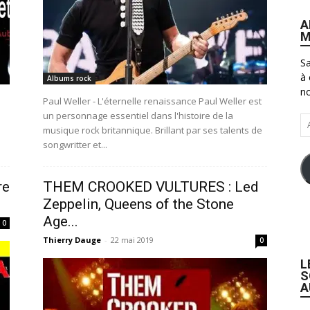
A
M
Sa
à 
Albums rock
no
Paul Weller - L'éternelle renaissance Paul Weller est
un personnage essentiel dans l'histoire de la
Ad
musique rock britannique. Brillant par ses talents de
e-
songwritter et...
ma
re
THEM CROOKED VULTURES : Led
Zeppelin, Queens of the Stone
Age...
0
Thierry Dauge
-
22 mai 2019
0
L
S
A