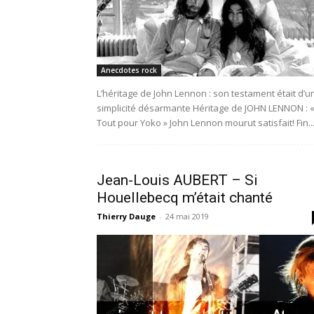
Anecdotes rock
L’héritage de John Lennon : son testament était d’u
simplicité désarmante Héritage de JOHN LENNON : 
Tout pour Yoko » John Lennon mourut satisfait! Fin..
Jean-Louis AUBERT – Si
Houellebecq m’était chanté
Thierry Dauge
-
24 mai 2019