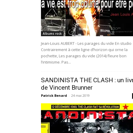
Albums rock
Jean-Louis AUBERT - Les parages du vide En studio
Contrairement à cette ligne d’horizon qui orne la
pochette, Les parages du vide (2014) fleure bon
l’intimisme. Pas...
SANDINISTA THE CLASH : un liv
de Vincent Brunner
Patrick Benard
-
24 mai 2019