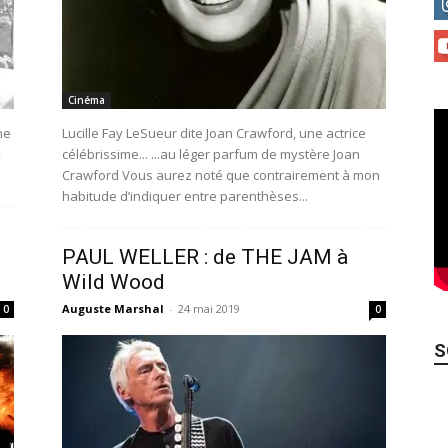
Cinéma
ne
Lucille Fay LeSueur dite Joan Crawford, une actrice
«
célébrissime... ...au léger parfum de mystère Joan
.
Crawford Vous aurez noté que contrairement à mon
habitude d’indiquer entre parenthèses...
PAUL WELLER : de THE JAM à
Wild Wood
Auguste Marshal
-
24 mai 2019
0
0
S