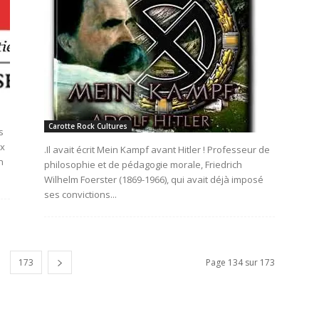
Carotte Rock Cultures
s
ux
.Il avait écrit Mein Kampf avant Hitler ! Professeur de
n
philosophie et de pédagogie morale, Friedrich
Wilhelm Foerster (1869-1966), qui avait déjà imposé
ses convictions...
173
Page 134 sur 173