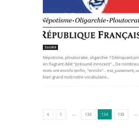
Société
Népotisme, ploutocratie, oligarchie ? Délinquant pri
en flagrant délit "présumé innocent"... De nombre
mots ont enrichi (enfin, "enrichi"... est, justement, u
bien grand mot) notre vocabulaire...
...
...
1
133
134
135