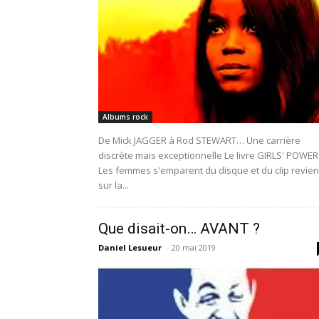
Albums rock
De Mick JAGGER à Rod STEWART… Une carrière
discrète mais exceptionnelle Le livre GIRLS' POWER
Les femmes s'emparent du disque et du clip revien
sur la...
Que disait-on… AVANT ?
Daniel Lesueur
-
20 mai 2019