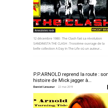
Anecdotes rock
12 décembre 1980 : The Clash fait sa révolution
SANDINISTA THE CLASH : Troisième ouvrage de la
belle collection A Day In The Life où un auteur...
P.P.ARNOLD reprend la route : so
histoire de Mick jagger à...
Daniel Lesueur
-
22 mai 2019