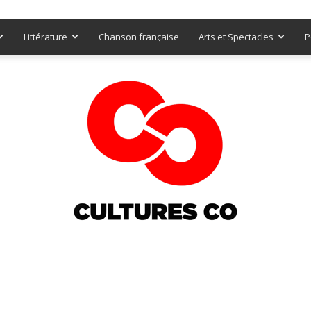
Littérature
Chanson française
Arts et Spectacles
P
Culturesco