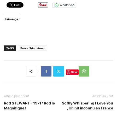
WhatsApp
J’aime ça :
TAGS
Bruce Sringsteen
Save
Article précédent
Article suivant
Rod STEWART – 1971 : Rod le
Softly Whispering I Love You
Magnifique !
, Un hit inconnu en France