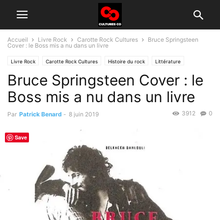
Accueil
Livre Rock
Carotte Rock Cultures
Bruce Springsteen
Cover : le Boss mis a nu dans un livre
Livre Rock
Carotte Rock Cultures
Histoire du rock
Littérature
Bruce Springsteen Cover : le
Boss mis a nu dans un livre
3912
0
Par
Patrick Benard
-
8 juin 2019
Save