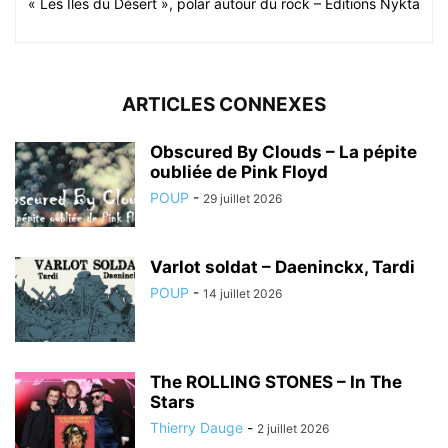
« Les Iles du Désert », polar autour du rock – Editions Nykta
ARTICLES CONNEXES
Obscured By Clouds – La pépite
oubliée de Pink Floyd
POUP
-
29 juillet 2026
Varlot soldat – Daeninckx, Tardi
POUP
-
14 juillet 2026
The ROLLING STONES – In The
Stars
Thierry Dauge
-
2 juillet 2026