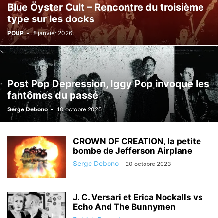
Blue Öyster Cult – Rencontre du troisième
type sur les docks
POUP
-
8 janvier 2026
Post Pop Depression, Iggy Pop invoque les
fantômes du passé
Serge Debono
-
10 octobre 2025
CROWN OF CREATION, la petite
bombe de Jefferson Airplane
Serge Debono
-
20 octobre 2023
J. C. Versari et Erica Nockalls vs
Echo And The Bunnymen