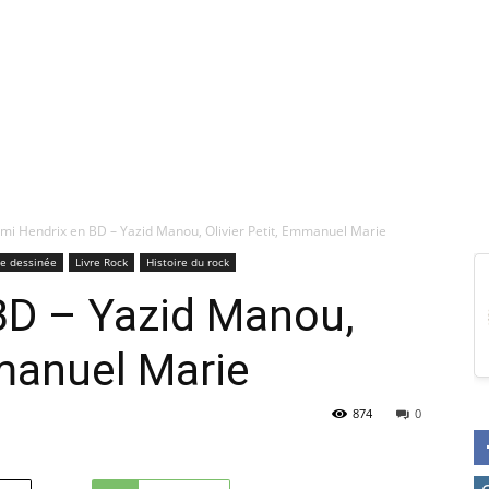
imi Hendrix en BD – Yazid Manou, Olivier Petit, Emmanuel Marie
e dessinée
Livre Rock
Histoire du rock
BD – Yazid Manou,
mmanuel Marie
874
0