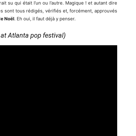
ait su qui était l’un ou l’autre. Magique ! et autant dire
s sont tous rédigés, vérifiés et, forcément, approuvés
de Noël
. Eh oui, il faut déjà y penser.
at Atlanta pop festival)