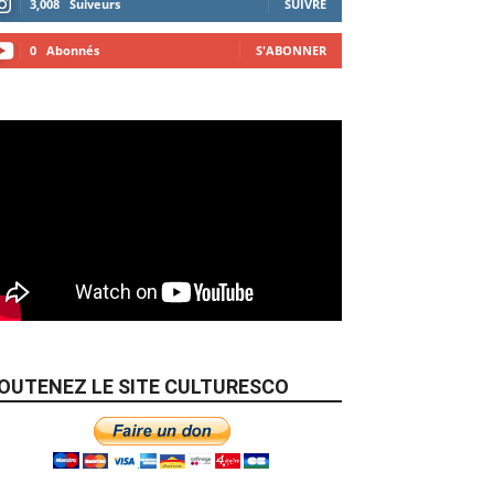
3,008
Suiveurs
SUIVRE
0
Abonnés
S'ABONNER
OUTENEZ LE SITE CULTURESCO