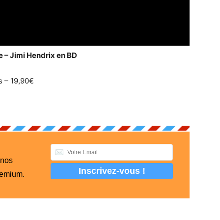
e – Jimi Hendrix en BD
es – 19,90€
 nos
remium.