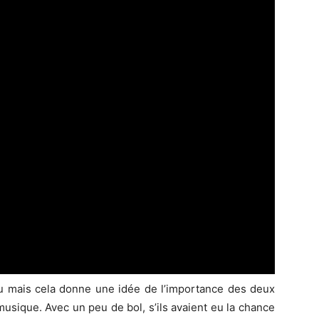
lieu mais cela donne une idée de l’importance des deux
musique. Avec un peu de bol, s’ils avaient eu la chance