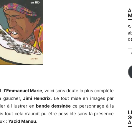
A
M
Sa
ab
de
A
e-
ma
t d
‘Emmanuel Marie
, voici sans doute la plus complète
te gaucher,
Jimi Hendrix
. Le tout mise en images par
er à illustrer en
bande dessinée
ce personnage à la
L
is tout cela n’aurait pu être possible sans la présence
S
eux :
Yazid Manou
.
A