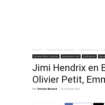
Accueil
Carotte Rock Cultures
Anecdotes rock
J
Carotte Rock Cultures
Anecdotes rock
Littérature
Band
Jimi Hendrix en 
Olivier Petit, E
Par
Patrick Benard
-
22 octobre 2022