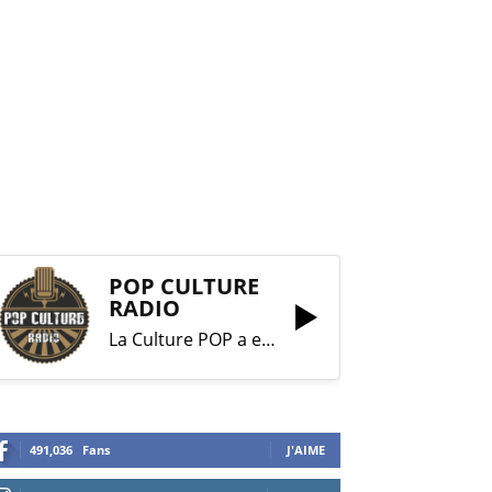
POP CULTURE
RADIO
La Culture POP a enfin trouvé sa RADIO !
491,036
Fans
J'AIME