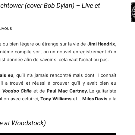
chtower (cover Bob Dylan) – Live et
uvous
le ou bien légère ou étrange sur la vie de
Jimi Hendrix
,
e ènième compile sort ou un nouvel enregistrement d’un
st donnée afin de savoir si cela vaut l’achat ou pas.
mais eu
, qu’il n’a jamais rencontré mais dont il connaît
l a trouvé et réussi à prouver qu’il y avait bien eu
e
Voodoo Chile
et de
Paul Mac Cartney.
Le guitariste
tion avec celui-ci,
Tony Williams
et…
Miles Davis
à la
ve at Woodstock)