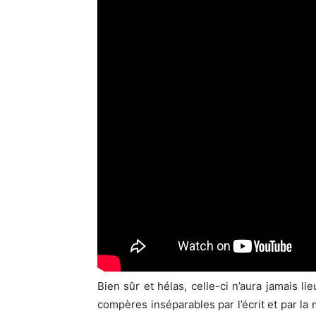
Bien sûr et hélas, celle-ci n’aura jamais 
compères inséparables par l’écrit et par la 