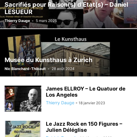
Sacrifiés pour Raison(s) d’Etat(s) – Daniel
LESUEUR
Thierry Dauge
-
5 mars 2025
Musée du Kunsthaus à Zurich
Nic Blanchard-Thibault
-
28 août 2024
James ELLROY – Le Quatuor de
Los Angeles
Thierry Dauge
-
18 janvier 2023
Le Jazz Rock en 150 Figures –
Julien Déléglise