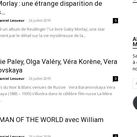
orlay : une étrange disparition de
s…
aniel Lesueur
-
26 juillet 2019
0
lé un album de Reutlinger ? Le livre Gaby Morlay, une star
ient par le détail sur la vie mystérieuse de la...
A
M
Sa
ie Paley, Olga Valéry, Véra Korène, Vera
à 
no
ovskaya
aniel Lesueur
-
26 juillet 2019
0
Ad
es du Noir & Blanc venues de Russie Vera Baranovskaya Vera
e-
ya (1885 – 1935) s’illustra dans le célèbre film russe La Mère
ma
..
: MAN OF THE WORLD avec William
l
aniel Lesueur
-
25 juillet 2019
0