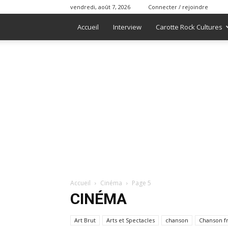
vendredi, août 7, 2026
Connecter / rejoindre
Accueil
Interview
Carotte Rock Cultures
Accueil
Cinéma
Page 5
CINÉMA
Art Brut
Arts et Spectacles
chanson
Chanson f