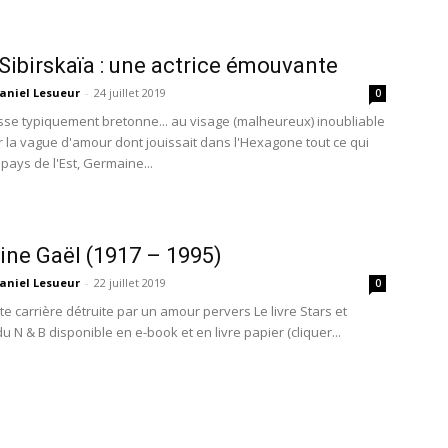
Sibirskaïa : une actrice émouvante
aniel Lesueur
-
24 juillet 2019
0
se typiquement bretonne... au visage (malheureux) inoubliable
r la vague d'amour dont jouissait dans l'Hexagone tout ce qui
pays de l'Est, Germaine...
ine Gaël (1917 – 1995)
aniel Lesueur
-
22 juillet 2019
0
te carrière détruite par un amour pervers Le livre Stars et
du N & B disponible en e-book et en livre papier (cliquer...