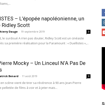
liams,...
STES – L’épopée napoléonienne, un
e Ridley Scott
hierry Dauge
-
19 septembre 2019
0
t, le surdoué A n’en pas douter, Ridley Scott est un cinéaste
s sa première réalisation pour la Paramount : « Duellistes »,...
ierre Mocky – Un Linceul N’A Pas De
s
atrick Benard
-
11 août 2019
0
 en scène vient de tirer sa révérence à 90 ans Jean-Pierre
 pelletée de films à voir et à jeter mais...
S