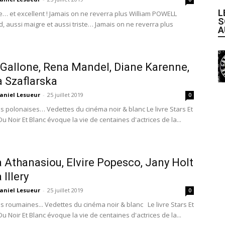
L
re… et excellent ! Jamais on ne reverra plus William POWELL
S
d, aussi maigre et aussi triste… Jamais on ne reverra plus
A
Gallone, Rena Mandel, Diane Karenne,
 Szaflarska
aniel Lesueur
-
25 juillet 2019
0
es polonaises… Vedettes du cinéma noir & blanc Le livre Stars Et
Du Noir Et Blanc évoque la vie de centaines d'actrices de la...
 Athanasiou, Elvire Popesco, Jany Holt
 Illery
aniel Lesueur
-
25 juillet 2019
0
es roumaines... Vedettes du cinéma noir & blanc Le livre Stars Et
Du Noir Et Blanc évoque la vie de centaines d'actrices de la...