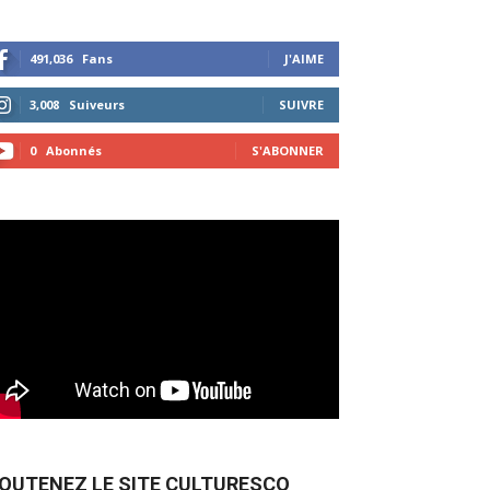
491,036
Fans
J'AIME
3,008
Suiveurs
SUIVRE
0
Abonnés
S'ABONNER
OUTENEZ LE SITE CULTURESCO