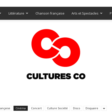
Littérature
Chanson française
Arts et Spectacles
P
Culturesco
rançaise
Cinéma
Concert
Culture Société
Disco
Disquaire