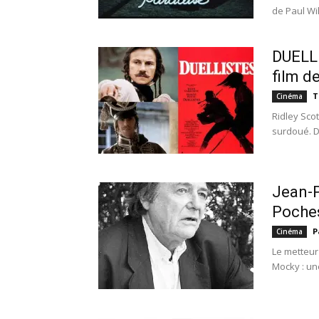
de Paul Wil
DUELLI
film d
T
Cinéma
Ridley Scot
surdoué. Dè
Jean-P
Poche
P
Cinéma
Le metteur
Mocky : une