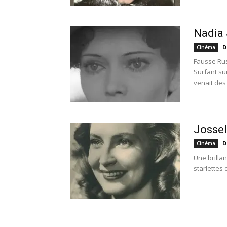
Nadia 
D
Cinéma
Fausse Rus
Surfant su
venait des 
Jossel
D
Cinéma
Une brillan
starlettes 