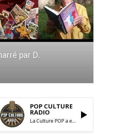
arré par D.
POP CULTURE
RADIO
La Culture POP a enfin trouvé sa RADIO !