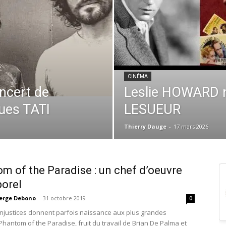
CINÉMA
ncert de
Leslie HOWARD n
ues TATI
LESUEUR
Thierry Dauge
-
17 mars 2026
m of the Paradise : un chef d’oeuvre
orel
erge Debono
-
31 octobre 2019
0
injustices donnent parfois naissance aux plus grandes
Phantom of the Paradise, fruit du travail de Brian De Palma et