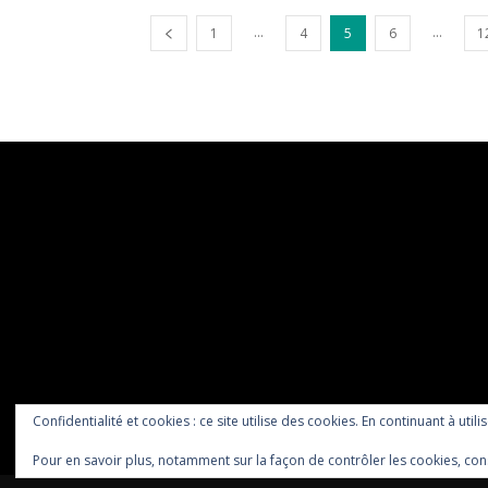
...
...
1
4
5
6
1
Confidentialité et cookies : ce site utilise des cookies. En continuant à utili
Pour en savoir plus, notamment sur la façon de contrôler les cookies, con