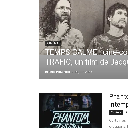
CINÉMA
TEMPS CALME : ciné-co
TRAFIC, un film de Jacq
Bruno Polaroid
-
18 juin 2026
Phanto
intemp
S
Cinéma
Certaines 
créations. 