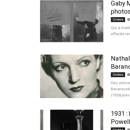
Gaby M
photo
D
Cinéma
Qui a muti
effacée rev
Nathal
Baran
D
Cinéma
Des actric
Baranovska
(1926) puis.
1931 
Powel
D
Cinéma