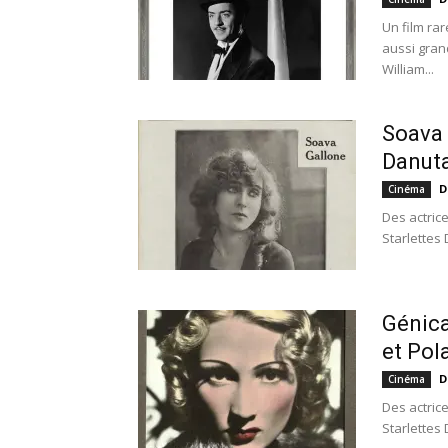
Un film ra
aussi gran
William...
Soava 
Danuta
D
Cinéma
Des actric
Starlettes 
Génica
et Pola
D
Cinéma
Des actric
Starlettes 