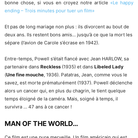
bonne chose, si vous en croyez notre article
«Le happy
ending – Trois minutes pour tuer un film»
Et pas de long mariage non plus : ils divorcent au bout de
deux ans. Ils restent bons amis… jusqu’à ce que la mort les
sépare (l’avion de Carole s’écrase en 1942).
Entre-temps, Powell s’était fiancé avec Jean HARLOW, sa
partenaire dans
Reckless
(1935) et dans
Libeled Lady
(
Une fine mouche
, 1936). Patatras, Jean, comme vous le
savez, est morte prématurément (1937). Powell déclenche
alors un cancer qui, en plus du chagrin, le tient quelque
temps éloigné de la caméra. Mais, soigné à temps, il
survivra … 47 ans à ce cancer !
MAN OF THE WORLD…
Ce film est une pure merveille. Un film américain qui est