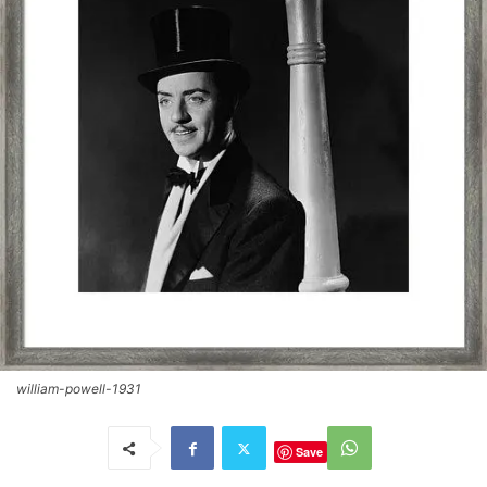
william-powell-1931
Save