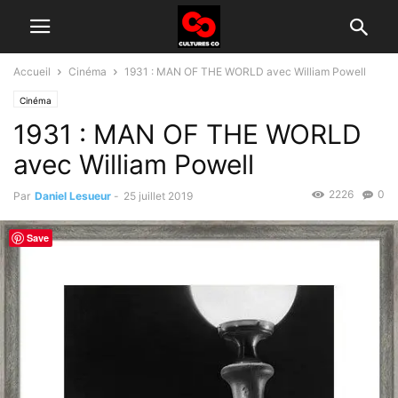
Accueil
Cinéma
1931 : MAN OF THE WORLD avec William Powell
Cinéma
1931 : MAN OF THE WORLD
avec William Powell
2226
0
Par
Daniel Lesueur
-
25 juillet 2019
Save