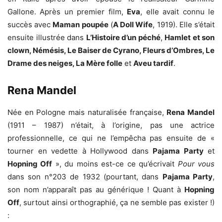
Gallone. Après un premier film,
Eva
, elle avait connu le
succès avec
Maman poupée
(
A Doll Wife
, 1919). Elle s’était
ensuite illustrée dans
L’Histoire d’un péché
,
Hamlet et son
clown, Némésis, Le Baiser de Cyrano, Fleurs d’Ombres, Le
Drame des neiges, La Mère folle
et
Aveu tardif
.
Rena Mandel
Née en Pologne mais naturalisée française,
Rena Mandel
(1911 – 1987) n’était, à l’origine, pas une actrice
professionnelle, ce qui ne l’empêcha pas ensuite de «
tourner en vedette à Hollywood dans
Pajama Party
et
Hopning Off
», du moins est-ce ce qu’écrivait
Pour vous
dans son n°203 de 1932 (pourtant, dans
Pajama Party
,
son nom n’apparaît pas au générique ! Quant à
Hopning
Off
, surtout ainsi orthographié, ça ne semble pas exister !)
: