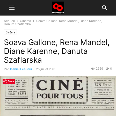
Accueil
Cinéma
Soava Gallone, Rena Mandel, Diane Karenne,
Danuta Szaflarska
Cinéma
Soava Gallone, Rena Mandel,
Diane Karenne, Danuta
Szaflarska
2629
0
Par
Daniel Lesueur
-
25 juillet 2019
Save