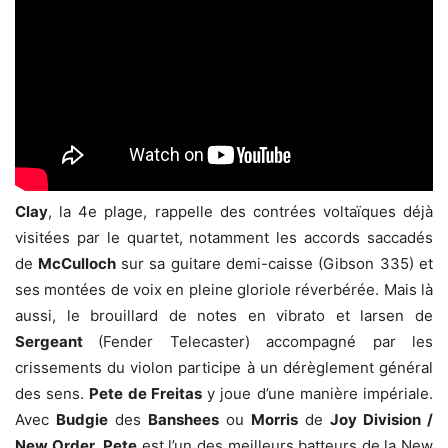
Clay
, la 4e plage, rappelle des contrées voltaïques déjà
visitées par le quartet, notamment les accords saccadés
de
McCulloch
sur sa guitare demi-caisse (Gibson 335) et
ses montées de voix en pleine gloriole réverbérée. Mais là
aussi, le brouillard de notes en vibrato et larsen de
Sergeant
(Fender Telecaster) accompagné par les
crissements du violon participe à un dérèglement général
des sens.
Pete de Freitas
y joue d’une manière impériale.
Avec
Budgie
des
Banshees
ou
Morris
de
Joy Division /
New Order,
Pete
est l’un des meilleurs batteurs de la New