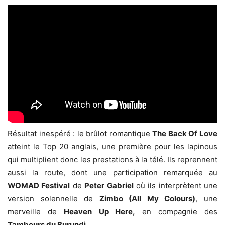
Résultat inespéré : le brûlot romantique
The Back Of Love
atteint le Top 20 anglais, une première pour les lapinous
qui multiplient donc les prestations à la télé. Ils reprennent
aussi la route, dont une participation remarquée au
WOMAD Festival
de
Peter Gabriel
où ils interprètent une
version solennelle de
Zimbo (All My Colours)
, une
merveille de
Heaven
Up Here,
en compagnie des
Tambours du Burundi.