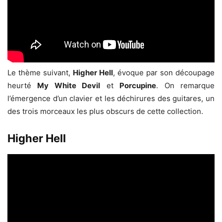
Le thème suivant,
Higher Hell
, évoque par son découpage
heurté
My White Devil
et
Porcupine
. On remarque
l’émergence d’un clavier et les déchirures des guitares, un
des trois morceaux les plus obscurs de cette collection.
Higher Hell