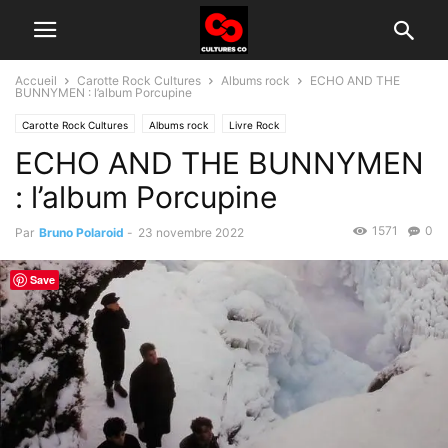
Accueil
Carotte Rock Cultures
Albums rock
ECHO AND THE
BUNNYMEN : l’album Porcupine
Carotte Rock Cultures
Albums rock
Livre Rock
ECHO AND THE BUNNYMEN
Groupes rock d'aujourd'hui
Histoire du rock
: l’album Porcupine
1571
0
Par
Bruno Polaroid
-
23 novembre 2022
Save