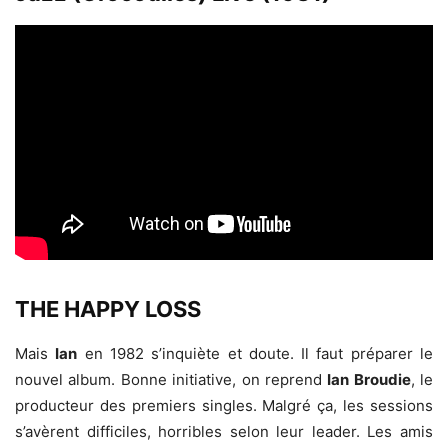
THE HAPPY LOSS
Mais
Ian
en 1982 s’inquiète et doute. Il faut préparer le
nouvel album. Bonne initiative, on reprend
Ian Broudie
, le
producteur des premiers singles. Malgré ça, les sessions
s’avèrent difficiles, horribles selon leur leader. Les amis