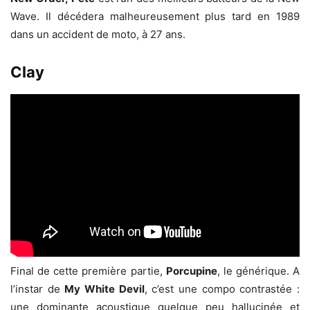
Wave. Il décédera malheureusement plus tard en 1989
dans un accident de moto, à 27 ans.
Clay
Final de cette première partie,
Porcupine
, le générique. A
l’instar de
My White Devil
, c’est une compo contrastée :
une dominante acoustique quelque peu hallucinée et