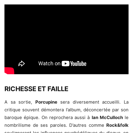
RICHESSE ET FAILLE
A sa sortie,
Porcupine
sera diversement accueilli. La
critique souvent démontera l’album, déconcertée par son
baroque épique. On reprochera aussi à
Ian McCulloch
le
nombrilisme de ses paroles. D’autres comme
Rock&folk
souligneront les influences psychédéliques du disque, en