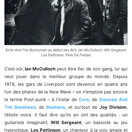
Echo And The Bunnymen au début des 80’s: Ian McCulloch, Will Sergeant,
Les Pattinson, Pete De Freitas
C’est sûr,
Ian McCulloch
peut être fier de son gang, lui qui
veut jouer dans le meilleur groupe du monde. Depuis
1978, les gars de Liverpool sont devenus en quatre ans
l’un des phares de la New Wave – on n’emploie pas encore
le terme Post-punk – à l’instar de
Cure
, de
Siouxsie And
The Banshees
, de
Bauhaus
, et surtout de
Joy Division
,
l’étoile noire. Il faut dire qu’ils en ont des qualités : un
guitariste imaginatif,
Will Sergeant
, un bassiste au jeu
hypnotique,
Les Pattinson
, un chanteur à la voix ample et