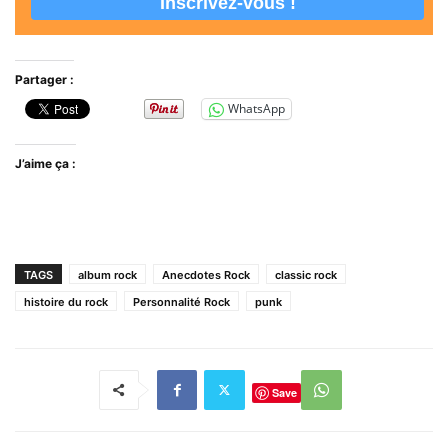
Partager :
WhatsApp
J’aime ça :
TAGS
album rock
Anecdotes Rock
classic rock
histoire du rock
Personnalité Rock
punk
Save