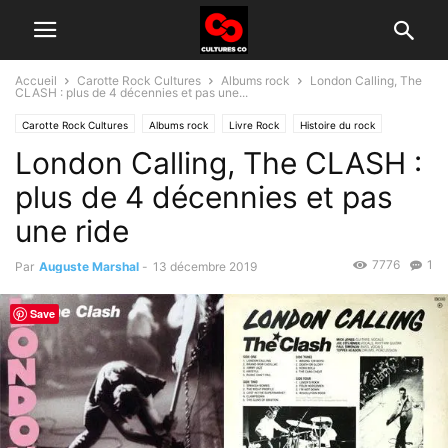
Accueil
Carotte Rock Cultures
Albums rock
London Calling, The
CLASH : plus de 4 décennies et pas une...
Carotte Rock Cultures
Albums rock
Livre Rock
Histoire du rock
London Calling, The CLASH :
plus de 4 décennies et pas
une ride
7776
1
Par
Auguste Marshal
-
13 décembre 2019
Save