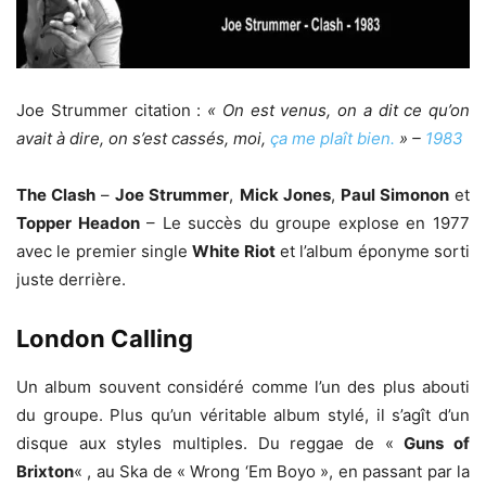
Joe Strummer citation :
« On est venus, on a dit ce qu’on
avait à dire, on s’est cassés, moi,
ça me plaît bien.
» –
1983
The Clash
–
Joe Strummer
,
Mick Jones
,
Paul Simonon
et
Topper Headon
– Le succès du groupe explose en 1977
avec le premier single
White Riot
et l’album éponyme sorti
juste derrière.
London Calling
Un album souvent considéré comme l’un des plus abouti
du groupe. Plus qu’un véritable album stylé, il s’agît d’un
disque aux styles multiples. Du reggae de «
Guns of
Brixton
« , au Ska de « Wrong ‘Em Boyo », en passant par la