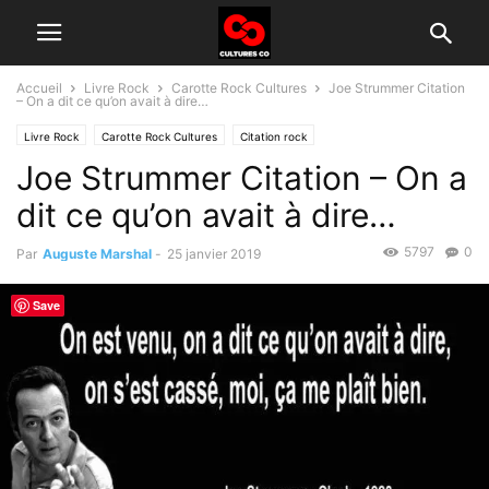
Accueil
Livre Rock
Carotte Rock Cultures
Joe Strummer Citation
– On a dit ce qu’on avait à dire…
Livre Rock
Carotte Rock Cultures
Citation rock
Joe Strummer Citation – On a
dit ce qu’on avait à dire…
5797
0
Par
Auguste Marshal
-
25 janvier 2019
Save