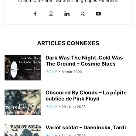
CulturesCo - Administrateur de groupes Facebook
ARTICLES CONNEXES
Dark Was The Night, Cold Was
The Ground – Cosmic Blues
POUP
-
8 août 2026
Obscured By Clouds – La pépite
oubliée de Pink Floyd
POUP
-
29 juillet 2026
Varlot soldat – Daeninckx, Tardi
POUP
-
14 juillet 2026