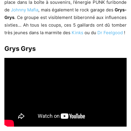
place dans la boîte à souvenirs, l’énergie PUNK furibonde
de
Johnny Mafia
, mais également le rock garage des
Grys-
Grys
. Ce groupe est visiblement biberonné aux influences
sixties… Ah tous les coups, ces 5 gaillards ont dû tomber
très jeunes dans la marmite des
Kinks
ou du
Dr Feelgood
!
Grys Grys