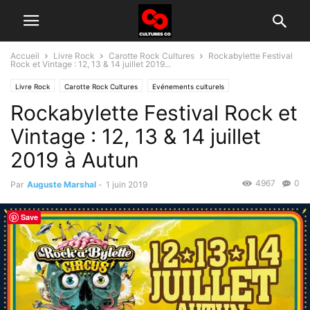
Accueil
Livre Rock
Carotte Rock Cultures
Rockabylette Festival
Rock et Vintage : 12, 13 & 14 juillet 2019...
Livre Rock
Carotte Rock Cultures
Evénements culturels
Rockabylette Festival Rock et
Vintage : 12, 13 & 14 juillet
2019 à Autun
4967
0
Par
Auguste Marshal
-
1 juin 2019
Save