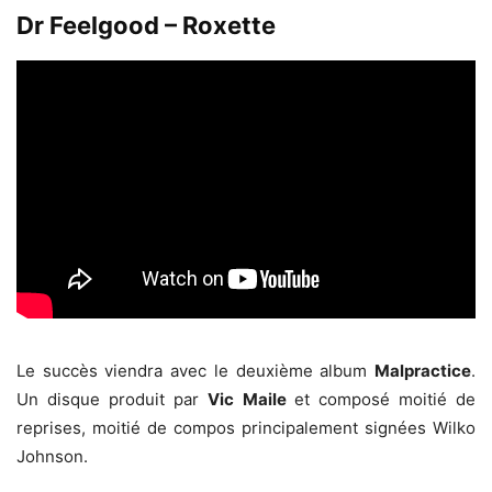
Dr Feelgood – Roxette
Le succès viendra avec le deuxième album
Malpractice
.
Un disque produit par
Vic Maile
et composé moitié de
reprises, moitié de compos principalement signées Wilko
Johnson.