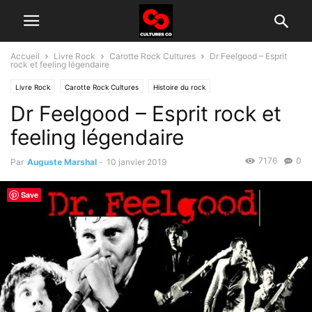
Accueil
Livre Rock
Carotte Rock Cultures
Dr Feelgood – Esprit
rock et feeling légendaire
Livre Rock
Carotte Rock Cultures
Histoire du rock
Dr Feelgood – Esprit rock et
feeling légendaire
7176
0
Par
Auguste Marshal
-
10 janvier 2019
Save