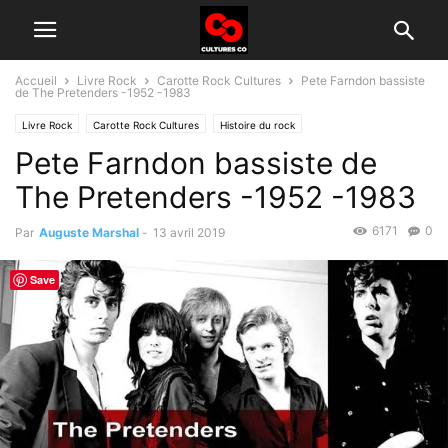
Accueil
Livre Rock
Carotte Rock Cultures
Pete Farndon bassiste
de The Pretenders -1952 -1983
Livre Rock
Carotte Rock Cultures
Histoire du rock
Pete Farndon bassiste de
The Pretenders -1952 -1983
6171
0
Par
Auguste Marshal
-
13 avril 2019
Save