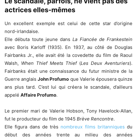
Le scandale, parfois, ne vient pas des
actrices elles-mêmes
Un excellent exemple est celui de cette star d’origine
nord-irlandaise.
Elle débuta toute jeune dans
La Fiancée de Frankestein
avec Boris Karloff (1935). En 1937, au côté de Douglas
Fairbanks Jr., elle avait été la covedette du film de Raoul
Walsh,
When Thief Meets Thief
(
Les Deux Aventuriers
).
Fairbanks était une connaissance du futur ministre de la
Guerre anglais
John Profumo
que Valerie épousera quinze
ans plus tard. C’est lui qui créera le scandale, d’ailleurs
appelé
Affaire Profumo
.
Le premier mari de Valerie Hobson, Tony Havelock-Allan,
fut le producteur du film de 1945
Brève Rencontre
.
Elle figura dans de très
nombreux films britanniques
du
début des années trente au milieu des années