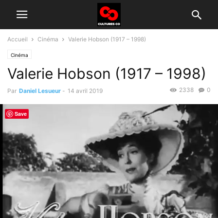
Accueil
Cinéma
Valerie Hobson (1917 – 1998)
Cinéma
Valerie Hobson (1917 – 1998)
2338
0
Par
Daniel Lesueur
-
14 avril 2019
Save