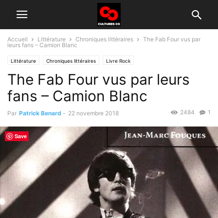
Accueil
Littérature
Chroniques littéraires
The Fab Four vus par
leurs fans – Camion Blanc
Littérature
Chroniques littéraires
Livre Rock
The Fab Four vus par leurs
fans – Camion Blanc
2484
1
Par
Patrick Benard
-
22 novembre 2018
Save