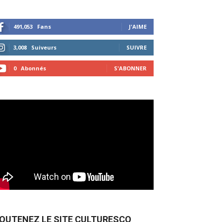
491,053
Fans
J'AIME
3,008
Suiveurs
SUIVRE
0
Abonnés
S'ABONNER
OUTENEZ LE SITE CULTURESCO