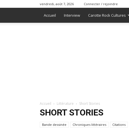
vendredi, août 7, 2026
Connecter / rejoindre
Accueil
Interview
Carotte Rock Cultures
Accueil
Littérature
Short Stories
SHORT STORIES
Bande dessinée
Chroniques littéraires
Citations