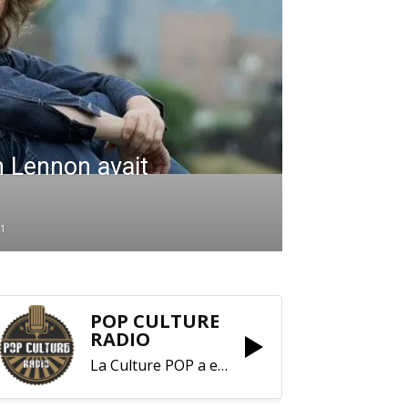
 Lennon avait
1
POP CULTURE
RADIO
La Culture POP a enfin trouvé sa RADIO !