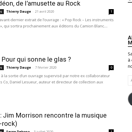
éon, de l’amusette au Rock
Thierry Dauge
-
21 avril 2020
es
1
 avant-dernier extrait de l’ouvrage : « Pop Rock – Les instruments
», qui sortira prochainement aux éditions du Camion Blanc....
A
M
Sa
 Pour qui sonne le glas ?
à 
no
Thierry Dauge
-
7 février 2020
es
0
 à la sortie d’un ouvrage supervisé par notre ex collaborateur
Ad
s Co, Daniel Lesueur, auteur et directeur de collection aux
e-
ma
 Jim Morrison rencontre la musique
-rock)
Serge Debono
-
3 juillet 2020
es
1