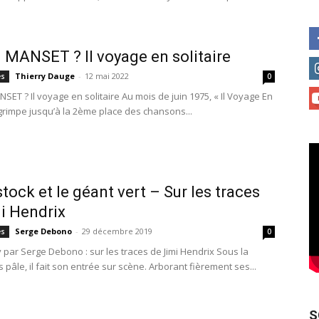
 MANSET ? Il voyage en solitaire
Thierry Dauge
-
12 mai 2022
es
0
ET ? Il voyage en solitaire Au mois de juin 1975, « Il Voyage En
 grimpe jusqu’à la 2ème place des chansons...
ock et le géant vert – Sur les traces
i Hendrix
Serge Debono
-
29 décembre 2019
es
0
y par Serge Debono : sur les traces de Jimi Hendrix Sous la
s pâle, il fait son entrée sur scène. Arborant fièrement ses...
S