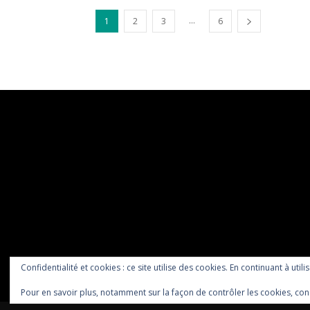
...
1
2
3
6
Confidentialité et cookies : ce site utilise des cookies. En continuant à utili
Pour en savoir plus, notamment sur la façon de contrôler les cookies, con