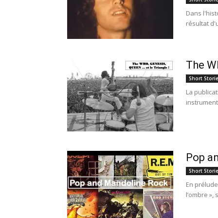
Dans l'hist
résultat d'
The Wh
Short Stori
La publica
instrument
Pop a
Short Stori
En prélude 
l’ombre », 