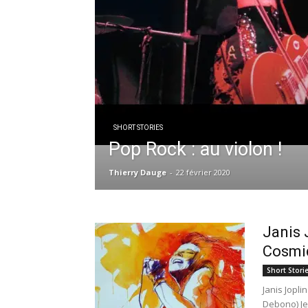
SHORT STORIES
Pop Rock : au violon !
Thierry Dauge
-
22 février 2020
Janis 
Cosmiq
Short Stori
Janis Jopl
Debono) Je 