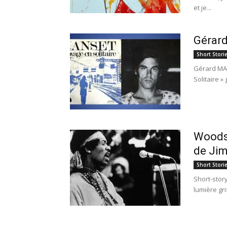
et je...
Gérard
Short Stori
Gérard MANS
Solitaire »
Woodst
de Jim
Short Stori
Short-stor
lumière gri