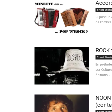
Accord
Short Stori
Ci-joint un
de l’ombre 
ROCK :
Short Stori
En prélude
sur Culture
éditions...
NOON :
(conte
Short Stori