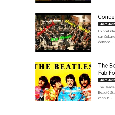
Concer
Short Stori
En prélude
sur Culture
éditions...
The Be
Fab Fo
Short Stori
The Beatle
Beauté Stan
connus...