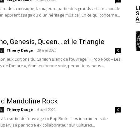
L
oire de la musique, la majeure partie des grands artistes sont le
S
un apprentissage ou d'un héritage musical. En ce qui concerne...
A
o, Genesis, Queen… et le Triangle
Thierry Dauge
-
28 mai 2020
es
0
tion aux Editions du Camion Blanc de l’ouvrage : « Pop Rock – Les
s de l’ombre », étant en bonne voie, permettons-nous...
nd Mandoline Rock
Thierry Dauge
-
6 avril 2020
es
0
à la sortie de l’ouvrage : « Pop Rock – Les instruments de
supervisé par notre ex collaborateur sur Cultures...