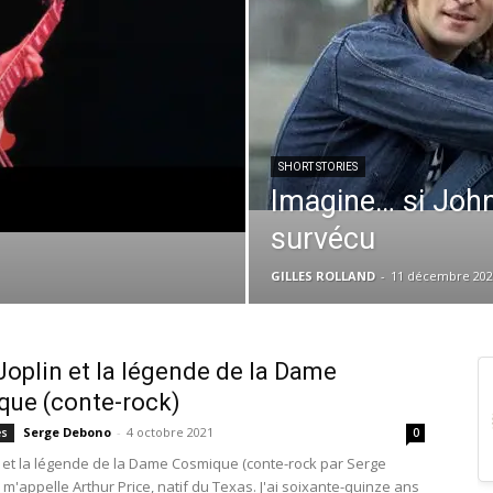
SHORT STORIES
Imagine… si John
survécu
GILLES ROLLAND
-
11 décembre 202
Joplin et la légende de la Dame
ue (conte-rock)
Serge Debono
-
4 octobre 2021
es
0
in et la légende de la Dame Cosmique (conte-rock par Serge
m'appelle Arthur Price, natif du Texas. J'ai soixante-quinze ans