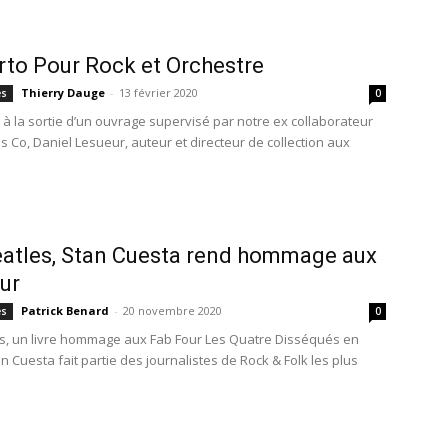
to Pour Rock et Orchestre
Thierry Dauge
-
13 février 2020
es
0
 à la sortie d’un ouvrage supervisé par notre ex collaborateur
s Co, Daniel Lesueur, auteur et directeur de collection aux
atles, Stan Cuesta rend hommage aux
ur
Patrick Benard
-
20 novembre 2020
es
0
s, un livre hommage aux Fab Four Les Quatre Disséqués en
 Cuesta fait partie des journalistes de Rock & Folk les plus