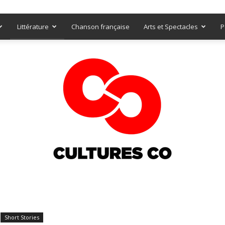
Littérature
Chanson française
Arts et Spectacles
P
Culturesco
Short Stories