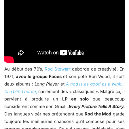
Au début des 70’s,
Rod Stewart
déborde de créativité. En
1971,
avec le groupe Faces
et son pote Ron Wood, il sort
deux albums :
Long Player
et
A nod is as good as a wink…
to a blind horse
,
carrément des « classiques ». Malgré ça, il
parvient à produire un
LP en solo
que beaucoup
considèrent comme son Graal :
Every Picture Tells A Story.
Des langues vipérines prétendent que
Rod the Mod
garde
toujours les meilleures chansons qu’il compose pour ses
propres enregistrements. Ce qui ressort, indéniable, c’est