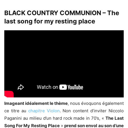
BLACK COUNTRY COMMUNION – The
last song for my resting place
Imageant idéalement le thème
, nous évoquons également
ce titre au
chapitre Violon
. Non content d’inviter Niccolo
Paganini au milieu d’un hard rock made in 70’s, «
The Last
Song For My Resting Place
»
prend son envol au son d’une