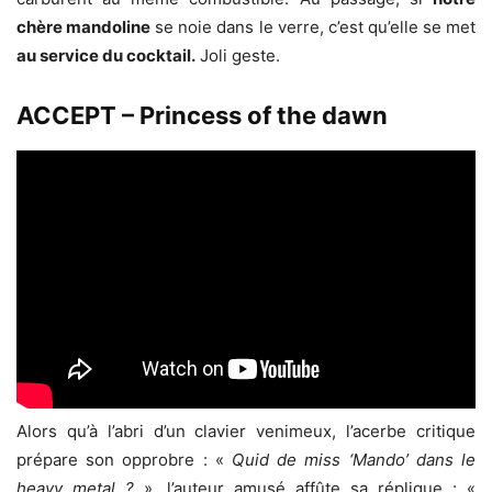
chère mandoline
se noie dans le verre, c’est qu’elle se met
au service du cocktail.
Joli geste.
ACCEPT – Princess of the dawn
Alors qu’à l’abri d’un clavier venimeux, l’acerbe critique
prépare son opprobre : «
Quid de miss ‘Mando’ dans le
heavy metal ?
», l’auteur amusé affûte sa réplique : «