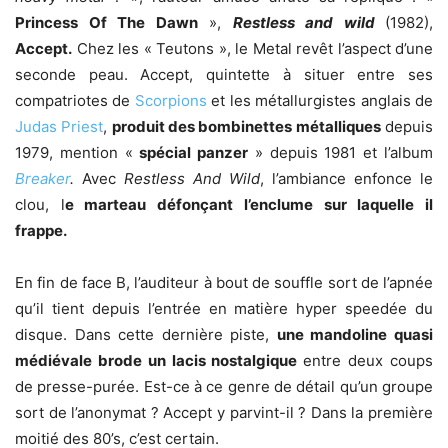
Princess Of The Dawn
»,
Restless and wild
(1982),
Accept.
Chez les « Teutons », le Metal revêt l’aspect d’une
seconde peau. Accept, quintette à situer entre ses
compatriotes de
Scorpions
et les métallurgistes anglais de
Judas Priest
,
produit des bombinettes métalliques
depuis
1979, mention «
spécial panzer
» depuis 1981 et l’album
Breaker
.
Avec
Restless And Wild
, l’ambiance enfonce le
clou, l
e marteau défonçant l’enclume sur laquelle il
frappe.
En fin de face B, l’auditeur à bout de souffle sort de l’apnée
qu’il tient depuis l’entrée en matière hyper speedée du
disque. Dans cette dernière piste,
une mandoline quasi
médiévale brode un lacis nostalgique
entre deux coups
de presse-purée. Est-ce à ce genre de détail qu’un groupe
sort de l’anonymat ? Accept y parvint-il ? Dans la première
moitié des 80’s, c’est certain.