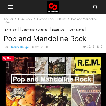
Accueil
Livre Rock
Carotte Rock Cultures
Pop and Mandoline
Rock
Livre Rock
Carotte Rock Cultures
Littérature
Short Stories
Pop and Mandoline Rock
3246
0
Par
Thierry Dauge
-
6 avril 2020
Save