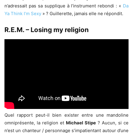
n’adressait pas sa supplique à l’instrument rebondi : «
Da
Ya Think I’m Sexy
» ? Guillerette, jamais elle ne répondit.
R.E.M. – Losing my religion
Quel rapport peut-il bien exister entre une mandoline
omniprésente, la religion et
Michael Stipe
? Aucun, si ce
n’est un chanteur / personnage s’impatientant autour d’une