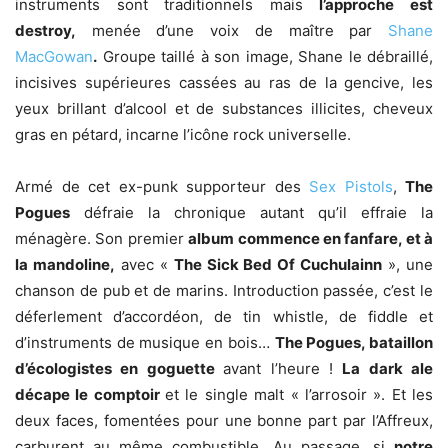
instruments sont traditionnels mais
l’approche est
destroy,
menée d’une voix de maître par
Shane
MacGowan
.
Groupe taillé à son image, Shane le débraillé,
incisives supérieures cassées au ras de la gencive, les
yeux brillant d’alcool et de substances illicites, cheveux
gras en pétard, incarne l’icône rock universelle.
Armé de cet ex-punk supporteur des
Sex Pistols
,
The
Pogues
défraie la chronique autant qu’il effraie la
ménagère. Son premier
album commence en fanfare, et à
la mandoline,
avec «
The Sick Bed Of Cuchulainn
», une
chanson de pub et de marins. Introduction passée, c’est le
déferlement d’accordéon, de tin whistle, de fiddle et
d’instruments de musique en bois…
The Pogues, bataillon
d’écologistes en goguette
avant l’heure !
La dark ale
décape le comptoir
et le single malt « l’arrosoir ». Et les
deux faces, fomentées pour une bonne part par l’Affreux,
carburent au même combustible. Au passage, si
notre