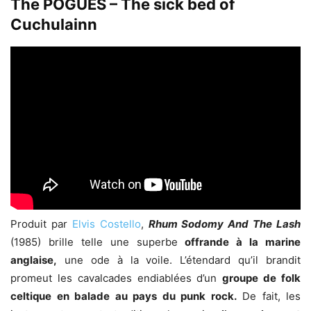
The POGUES – The sick bed of
Cuchulainn
Produit par
Elvis Costello
,
Rhum Sodomy And The Lash
(1985) brille telle une superbe
offrande à la marine
anglaise,
une ode à la voile. L’étendard qu’il brandit
promeut les cavalcades endiablées d’un
groupe de folk
celtique en balade au pays du punk rock.
De fait, les