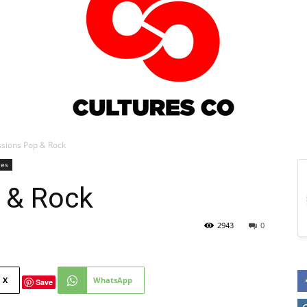
sions Pop & Rock
ies
Culturesco
 & Rock
2943
0
X
WhatsApp
Save