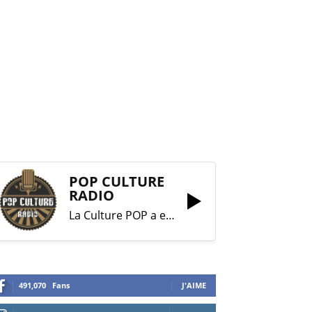
POP CULTURE
RADIO
La Culture POP a enfin trouvé sa RADIO !
491,070
Fans
J'AIME