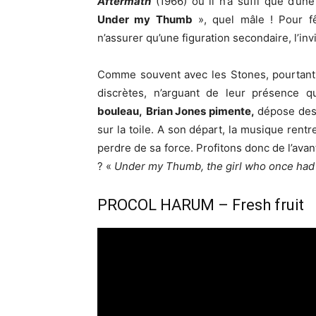
Aftermath
(1966) où il n’a suffi que d’u
Under my Thumb
», quel mâle ! Pour f
n’assurer qu’une figuration secondaire, l’inv
Comme souvent avec les Stones, pourtant 
discrètes, n’arguant de leur présence q
bouleau,
Brian Jones pimente,
dépose des 
sur la toile. A son départ, la musique ren
perdre de sa force. Profitons donc de l’ava
? «
Under my Thumb, the girl who once ha
PROCOL HARUM – Fresh fruit