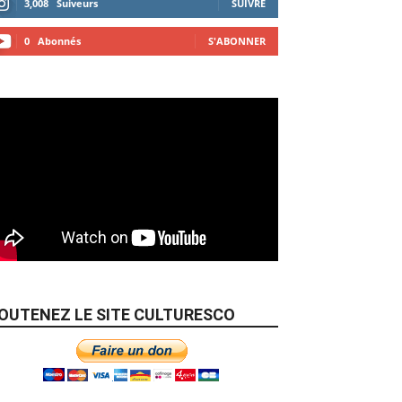
3,008
Suiveurs
SUIVRE
0
Abonnés
S'ABONNER
OUTENEZ LE SITE CULTURESCO