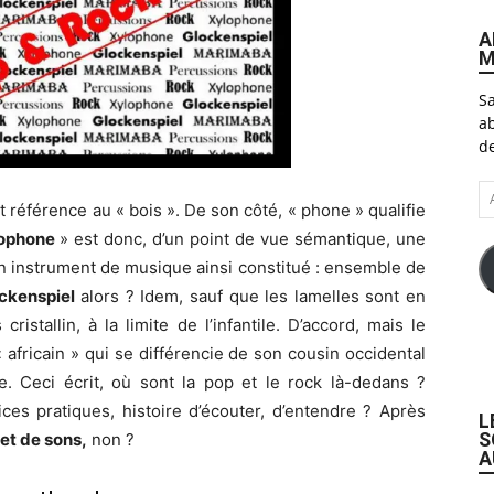
A
M
Sa
ab
de
A
it référence au « bois ». De son côté, « phone » qualifie
e-
ma
ophone
» est donc, d’un point de vue sémantique, une
un instrument de musique ainsi constitué : ensemble de
ckenspiel
alors ? Idem, sauf que les lamelles sont en
ristallin, à la limite de l’infantile. D’accord, mais le
africain » qui se différencie de son cousin occidental
e. Ceci écrit, où sont la pop et le rock là-dedans ?
es pratiques, histoire d’écouter, d’entendre ? Après
L
S
 et de sons,
non ?
A