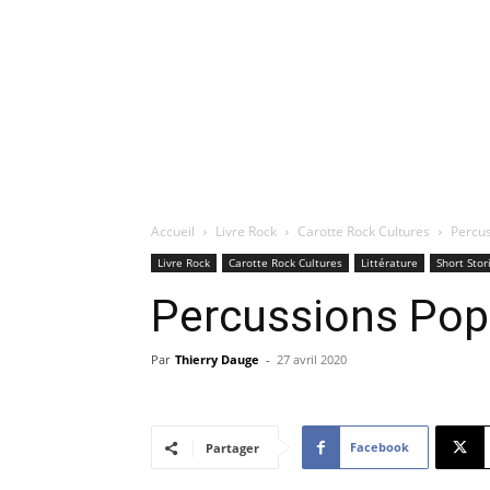
Accueil
Livre Rock
Carotte Rock Cultures
Percus
Livre Rock
Carotte Rock Cultures
Littérature
Short Stor
Percussions Pop
Par
Thierry Dauge
-
27 avril 2020
Facebook
Partager