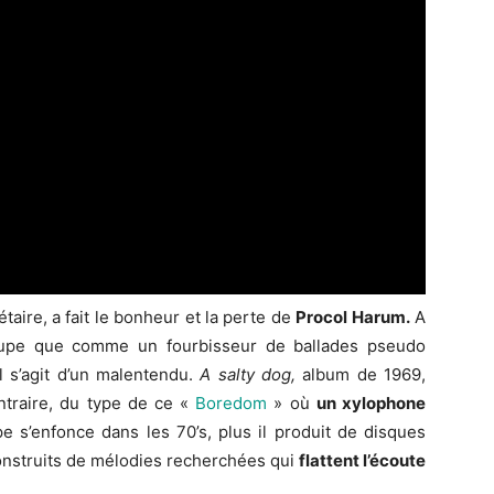
taire, a fait le bonheur et la perte de
Procol Harum.
A
groupe que comme un fourbisseur de ballades pseudo
 s’agit d’un malentendu.
A salty dog,
album de 1969,
ntraire, du type de ce «
Boredom
» où
un xylophone
e s’enfonce dans les 70’s, plus il produit de disques
construits de mélodies recherchées qui
flattent l’écoute