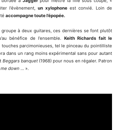
ne bordée à
Jagger
pour mettre la fille sous coupe, «
êter l’évènement,
un xylophone
est convié. Loin de
ité
accompagne toute l’épopée.
groupe à deux guitares, ces dernières se font plutôt
u’au bénéfice de l’ensemble.
Keith Richards fait le
touches parcimonieuses, tel le pinceau du pointilliste
trera dans un rang moins expérimental sans pour autant
nt
Beggars banquet
(1968) pour nous en régaler. Patron
d me down …
».