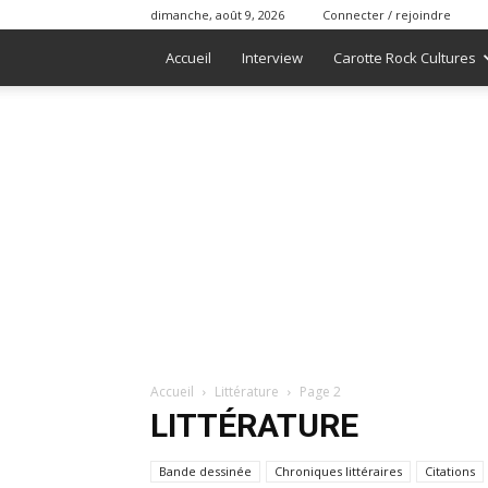
dimanche, août 9, 2026
Connecter / rejoindre
Accueil
Interview
Carotte Rock Cultures
Accueil
Littérature
Page 2
LITTÉRATURE
Bande dessinée
Chroniques littéraires
Citations