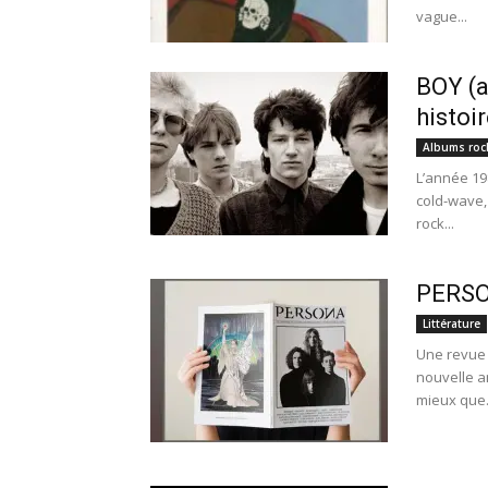
vague...
BOY (a
histoi
Albums roc
L’année 19
cold-wave,
rock...
PERSON
Littérature
Une revue 
nouvelle an
mieux que.