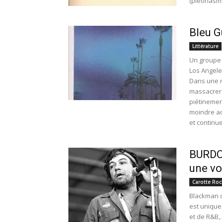
(pléonasme
Bleu G
Littérature
Un groupe f
Los Angele
Dans une ru
massacrer 
piétinemen
moindre ac
et continue
BURDON
une vo
Carotte Roc
Blackman ou
est unique
et de R&B,..