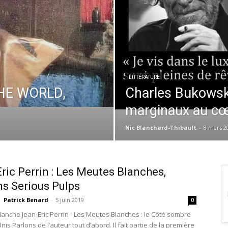
LITTÉRATURE
HE WORLD,
Charles Bukowsk
marginaux au cœur
Nic Blanchard-Thibault
-
8 mars 2
ric Perrin : Les Meutes Blanches,
ns Serious Pulps
Patrick Benard
-
5 juin 2019
0
lanche Jean-Eric Perrin - Les Meutes Blanches : le Côté sombre
nis Parlons de l’auteur tout d’abord. Il fait partie de la première