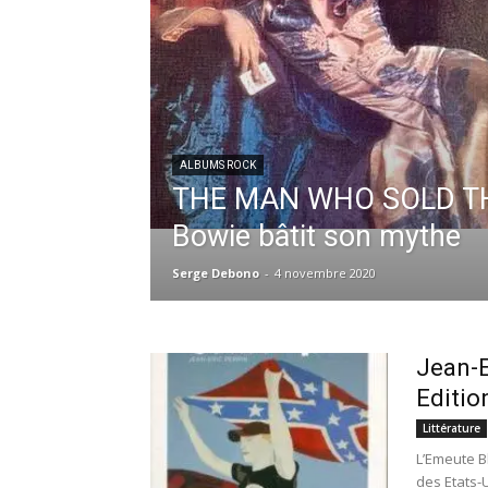
ALBUMS ROCK
THE MAN WHO SOLD T
Bowie bâtit son mythe
Serge Debono
-
4 novembre 2020
Jean-E
Editio
Littérature
L’Emeute B
des Etats-U