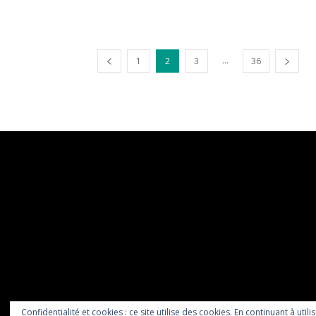
...
1
2
3
36
Confidentialité et cookies : ce site utilise des cookies. En continuant à utili