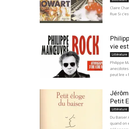
Claire Cha
Rue Si c'es
Philip
vie es
Littérature
Philippe M
anecdotes 
peut lire « 
Jérôme
Petit 
Littérature
Du Baiser 
quand on e