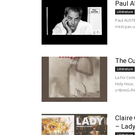
Paul A
Littérature
Paul AUSTER
n’est pas u
The Cu
Littérature
La Foi Com
Holy Hour,
v=BrmG-FHD
Claire
– Lady
Littérature