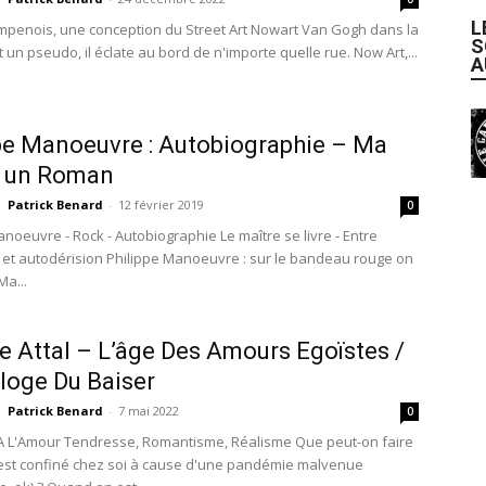
L
mpenois, une conception du Street Art Nowart Van Gogh dans la
S
t un pseudo, il éclate au bord de n'importe quelle rue. Now Art,...
A
pe Manoeuvre : Autobiographie – Ma
t un Roman
Patrick Benard
-
12 février 2019
0
anoeuvre - Rock - Autobiographie Le maître se livre - Entre
et autodérision Philippe Manoeuvre : sur le bandeau rouge on
Ma...
 Attal – L’âge Des Amours Egoïstes /
Eloge Du Baiser
Patrick Benard
-
7 mai 2022
0
A L'Amour Tendresse, Romantisme, Réalisme Que peut-on faire
st confiné chez soi à cause d'une pandémie malvenue