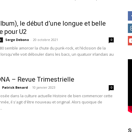
lbum), le début d’une longue et belle
re pour U2
Serge Debono
-
20 octobre 2021
k
0
80 semble amorcer la chute du punk-rock, et l’éclosion de la
 lorsqu'elle voit débouler dans les bacs, un quatuor irlandais au
A – Revue Trimestrielle
Patrick Benard
-
10 janvier 2023
0
osée dans la culture actuelle Histoire de bien commencer cette
née, il s'agit d'être nouveau et original. Alors quoique de
..
S