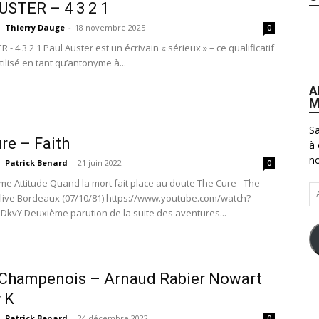
USTER – 4 3 2 1
Thierry Dauge
-
18 novembre 2025
0
 - 4 3 2 1 Paul Auster est un écrivain « sérieux » – ce qualificatif
tilisé en tant qu’antonyme à...
A
M
Sa
re – Faith
à 
no
Patrick Benard
-
21 juin 2022
0
me Attitude Quand la mort fait place au doute The Cure - The
Ad
 live Bordeaux (07/10/81) https://www.youtube.com/watch?
e-
kvY Deuxième parution de la suite des aventures...
ma
 Champenois – Arnaud Rabier Nowart
 K
Patrick Benard
-
24 décembre 2022
0