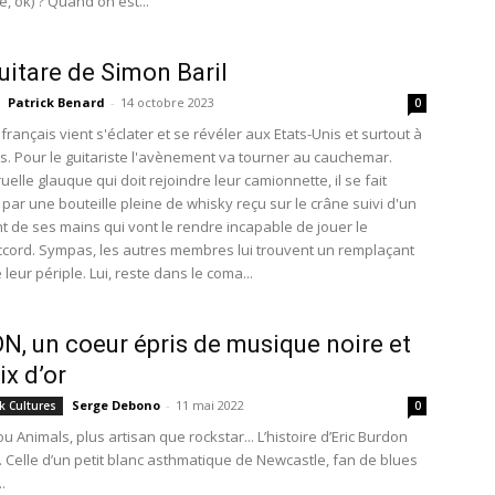
, ok) ? Quand on est...
uitare de Simon Baril
Patrick Benard
-
14 octobre 2023
0
rançais vient s'éclater et se révéler aux Etats-Unis et surtout à
s. Pour le guitariste l'avènement va tourner au cauchemar.
elle glauque qui doit rejoindre leur camionnette, il se fait
par une bouteille pleine de whisky reçu sur le crâne suivi d'un
t de ses mains qui vont le rendre incapable de jouer le
cord. Sympas, les autres membres lui trouvent un remplaçant
 leur périple. Lui, reste dans le coma...
, un coeur épris de musique noire et
ix d’or
Serge Debono
-
11 mai 2022
k Cultures
0
 Animals, plus artisan que rockstar... L’histoire d’Eric Burdon
. Celle d’un petit blanc asthmatique de Newcastle, fan de blues
.