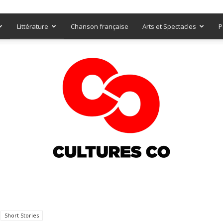
Littérature
Chanson française
Arts et Spectacles
P
Culturesco
Short Stories