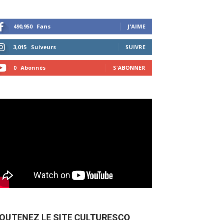
490,950
Fans
J'AIME
3,015
Suiveurs
SUIVRE
0
Abonnés
S'ABONNER
OUTENEZ LE SITE CULTURESCO