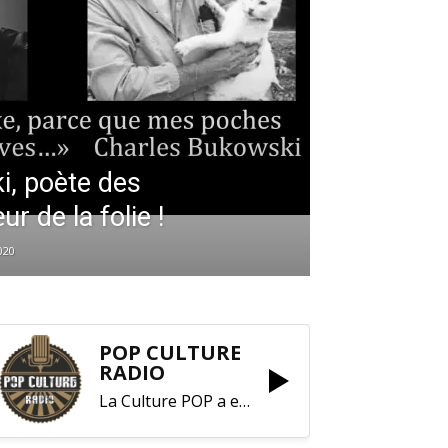
i, poète des
 de la folie !
020
POP CULTURE
RADIO
La Culture POP a enfin trouvé sa RADIO !