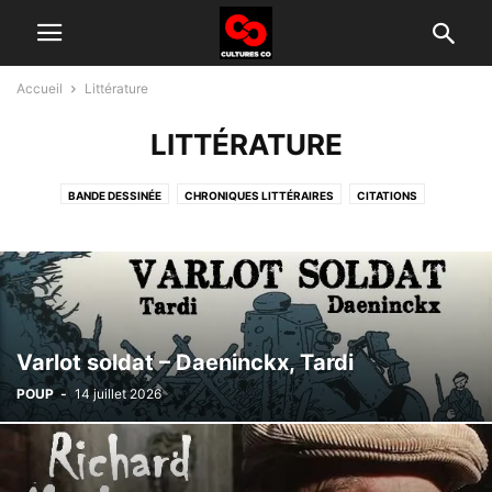
Accueil
Littérature
LITTÉRATURE
BANDE DESSINÉE
CHRONIQUES LITTÉRAIRES
CITATIONS
SHORT STORIES
Varlot soldat – Daeninckx, Tardi
POUP
-
14 juillet 2026