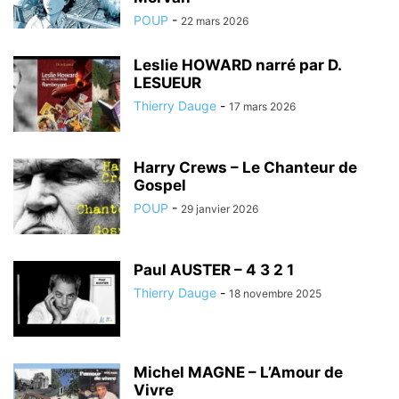
POUP
-
22 mars 2026
Leslie HOWARD narré par D.
LESUEUR
Thierry Dauge
-
17 mars 2026
Harry Crews – Le Chanteur de
Gospel
POUP
-
29 janvier 2026
Paul AUSTER – 4 3 2 1
Thierry Dauge
-
18 novembre 2025
Michel MAGNE – L’Amour de
Vivre