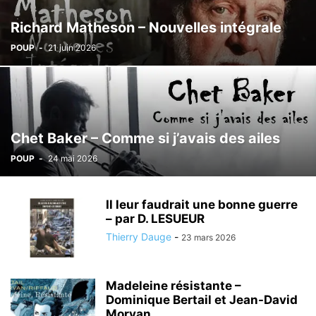
Richard Matheson – Nouvelles intégrale
POUP
-
21 juin 2026
Chet Baker – Comme si j’avais des ailes
POUP
-
24 mai 2026
Il leur faudrait une bonne guerre
– par D. LESUEUR
Thierry Dauge
-
23 mars 2026
Madeleine résistante –
Dominique Bertail et Jean-David
Morvan