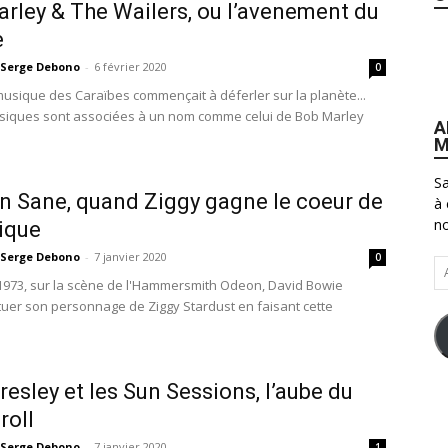
rley & The Wailers, ou l’avenement du
e
Serge Debono
-
6 février 2020
0
usique des Caraïbes commençait à déferler sur la planète...
siques sont associées à un nom comme celui de Bob Marley
A
M
Sa
n Sane, quand Ziggy gagne le coeur de
à 
no
ique
Serge Debono
-
7 janvier 2020
0
Ad
et 1973, sur la scène de l'Hammersmith Odeon, David Bowie
e-
tuer son personnage de Ziggy Stardust en faisant cette
ma
Presley et les Sun Sessions, l’aube du
roll
Serge Debono
-
7 janvier 2020
1