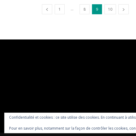
...
1
8
9
10
Confidentialité et cookies : ce site utilise des cookies. En continuant à utili
Pour en savoir plus, notamment sur la façon de contrôler les cookies, con