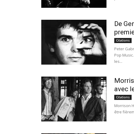
De Gen
premie
Citations
Peter Gabr
Pop Music.
les...
Morris
avec l
Citations
Morrison H
être fière