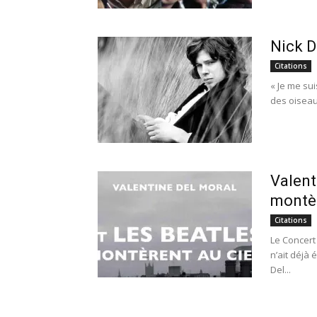
Nick D
Citations
« Je me su
des oiseaux
Valent
montèr
Citations
Le Concert
n’ait déjà 
Del...