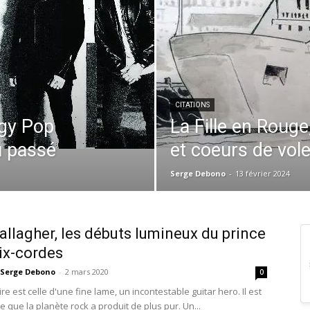
CITATIONS
ggy Pop
La Fille en Roug
u passé
et coeurs de vol
Serge Debono
-
13 février 2024
allagher, les débuts lumineux du prince
six-cordes
Serge Debono
-
2 mars 2020
0
ire est celle d'une fine lame, un incontestable guitar hero. Il est
e que la planète rock a produit de plus pur. Un...