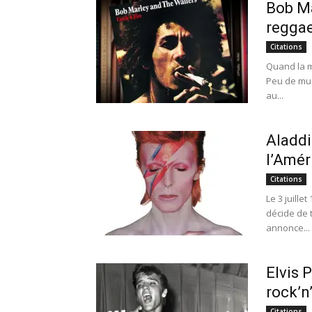
Bob Ma
regga
Citations
Quand la m
Peu de mu
au...
Aladdi
l’Amér
Citations
Le 3 juill
décide de 
annonce...
Elvis 
rock’n’
Citations