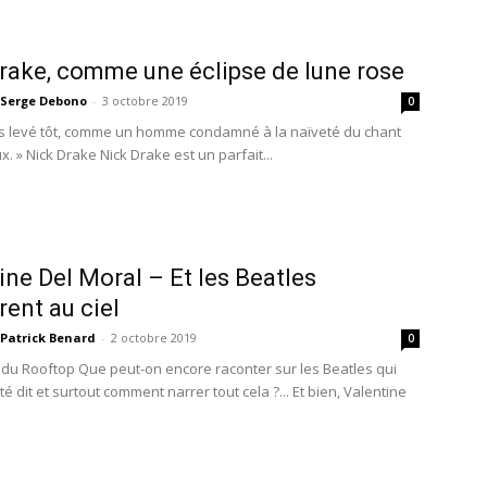
rake, comme une éclipse de lune rose
Serge Debono
-
3 octobre 2019
0
is levé tôt, comme un homme condamné à la naïveté du chant
. » Nick Drake Nick Drake est un parfait...
ine Del Moral – Et les Beatles
ent au ciel
Patrick Benard
-
2 octobre 2019
0
 du Rooftop Que peut-on encore raconter sur les Beatles qui
été dit et surtout comment narrer tout cela ?... Et bien, Valentine