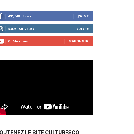
491,048
Fans
J'AIME
3,008
Suiveurs
SUIVRE
0
Abonnés
S'ABONNER
OUTENEZ LE SITE CULTURESCO