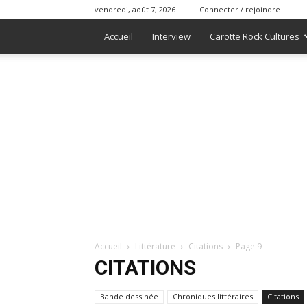
vendredi, août 7, 2026
Connecter / rejoindre
Accueil
Interview
Carotte Rock Cultures
Accueil
Littérature
Citations
Page 9
CITATIONS
Bande dessinée
Chroniques littéraires
Citations