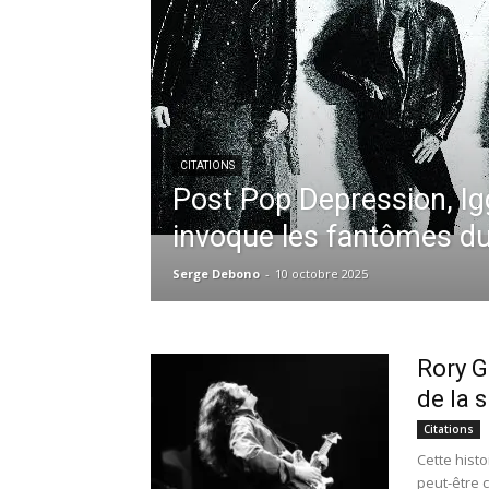
CITATIONS
Post Pop Depression, I
invoque les fantômes d
Serge Debono
-
10 octobre 2025
Rory G
de la 
Citations
Cette histo
peut-être c