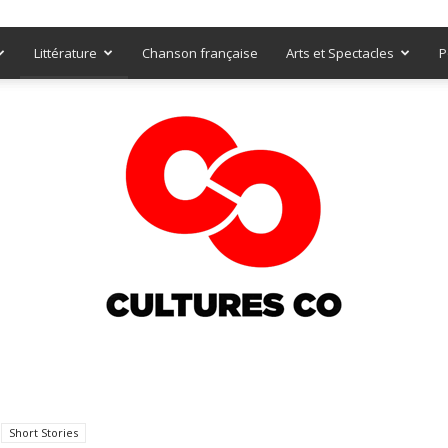
Littérature
Chanson française
Arts et Spectacles
P
Culturesco
Short Stories