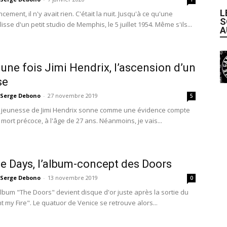
L
ment, il n'y avait rien. C'était la nuit. Jusqu'à ce qu'une
S
llisse d'un petit studio de Memphis, le 5 juillet 1954. Même s'ils...
A
t une fois Jimi Hendrix, l’ascension d’un
se
Serge Debono
-
27 novembre 2019
5
 jeunesse de Jimi Hendrix sonne comme une évidence compte
mort précoce, à l'âge de 27 ans. Néanmoins, je vais...
e Days, l’album-concept des Doors
Serge Debono
-
13 novembre 2019
0
album "The Doors" devient disque d'or juste après la sortie du
ht my Fire". Le quatuor de Venice se retrouve alors...