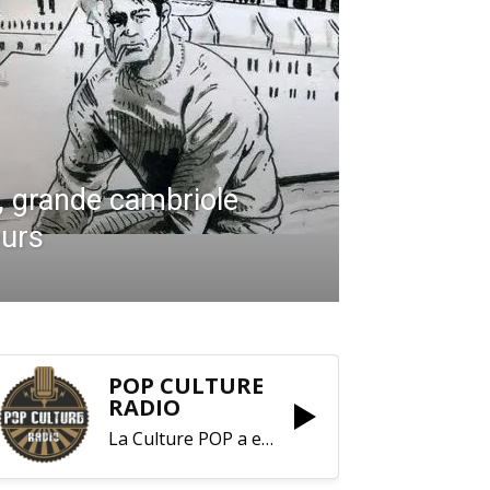
e, grande cambriole
eurs
POP CULTURE
RADIO
La Culture POP a enfin trouvé sa RADIO !