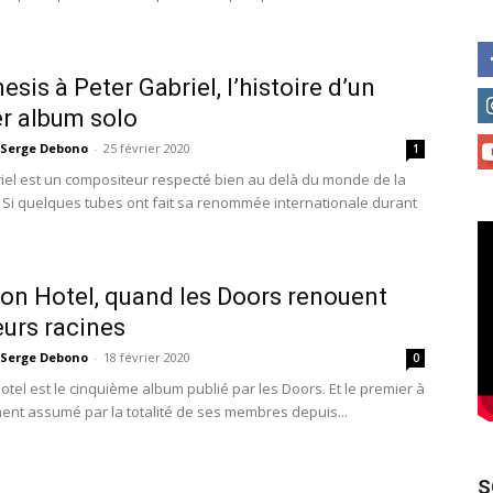
esis à Peter Gabriel, l’histoire d’un
r album solo
Serge Debono
-
25 février 2020
1
iel est un compositeur respecté bien au delà du monde de la
 Si quelques tubes ont fait sa renommée internationale durant
on Hotel, quand les Doors renouent
eurs racines
Serge Debono
-
18 février 2020
0
otel est le cinquième album publié par les Doors. Et le premier à
ment assumé par la totalité de ses membres depuis...
S