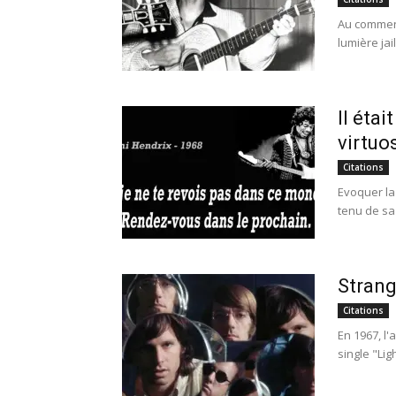
Au commence
lumière jai
Il étai
virtuo
Citations
Evoquer la
tenu de sa 
Strang
Citations
En 1967, l'
single "Lig