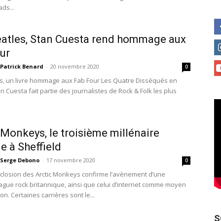
ds...
atles, Stan Cuesta rend hommage aux
ur
Patrick Benard
-
20 novembre 2020
0
s, un livre hommage aux Fab Four Les Quatre Disséqués en
 Cuesta fait partie des journalistes de Rock & Folk les plus
 Monkeys, le troisième millénaire
le à Sheffield
Serge Debono
-
17 novembre 2020
0
'éclosion des Arctic Monkeys confirme l’avènement d’une
ague rock britannique, ainsi que celui d’internet comme moyen
n. Certaines carrières sont le...
S