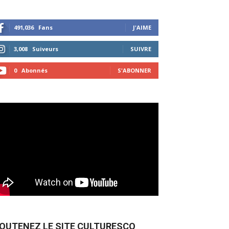
491,036
Fans
J'AIME
3,008
Suiveurs
SUIVRE
0
Abonnés
S'ABONNER
OUTENEZ LE SITE CULTURESCO