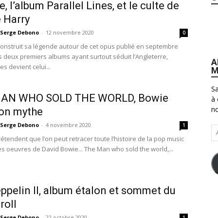
, l’album Parallel Lines, et le culte de
 Harry
Serge Debono
-
12 novembre 2020
0
construit sa légende autour de cet opus publié en septembre
s deux premiers albums ayant surtout séduit l’Angleterre,
A
es devient celui...
M
Sa
AN WHO SOLD THE WORLD, Bowie
à 
no
son mythe
Serge Debono
-
4 novembre 2020
1
Ad
étendent que l’on peut retracer toute l’histoire de la pop music
e-
les oeuvres de David Bowie... The Man who sold the world,...
ma
ppelin ll, album étalon et sommet du
roll
Serge Debono
-
22 octobre 2020
1