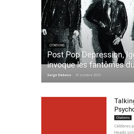
CITATIONS
Post Pop Depression, I
invoque les fantômes d
Serge Debono
-
10 octobre 2025
Talkin
Psycho
Citations
Célèbres p
Heads sont