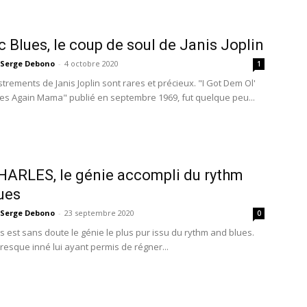
 Blues, le coup de soul de Janis Joplin
Serge Debono
-
4 octobre 2020
1
trements de Janis Joplin sont rares et précieux. "I Got Dem Ol'
es Again Mama" publié en septembre 1969, fut quelque peu...
ARLES, le génie accompli du rythm
ues
Serge Debono
-
23 septembre 2020
0
s est sans doute le génie le plus pur issu du rythm and blues.
resque inné lui ayant permis de régner...