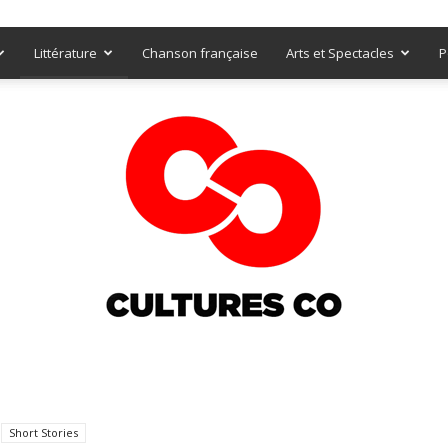
Littérature
Chanson française
Arts et Spectacles
P
Culturesco
Short Stories