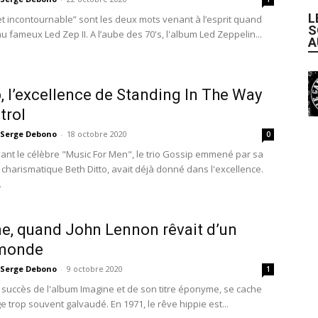
L
et incontournable” sont les deux mots venant à l’esprit quand
S
 fameux Led Zep II. A l’aube des 70's, l'album Led Zeppelin...
A
, l’excellence de Standing In The Way
trol
Serge Debono
-
18 octobre 2020
0
vant le célèbre "Music For Men", le trio Gossip emmené par sa
charismatique Beth Ditto, avait déjà donné dans l'excellence.
.
e, quand John Lennon rêvait d’un
 monde
Serge Debono
-
9 octobre 2020
1
e succès de l'album Imagine et de son titre éponyme, se cache
 trop souvent galvaudé. En 1971, le rêve hippie est...