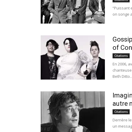
“Puissant 
on songe au
Gossip
of Con
Citations
En 2006, a
chanteuse 
Beth Ditto..
Imagin
autre
Citations
Derrière l
un message