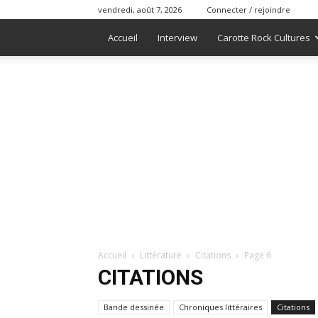
vendredi, août 7, 2026
Connecter / rejoindre
Accueil
Interview
Carotte Rock Cultures
Accueil
Littérature
Citations
Page 6
CITATIONS
Bande dessinée
Chroniques littéraires
Citations