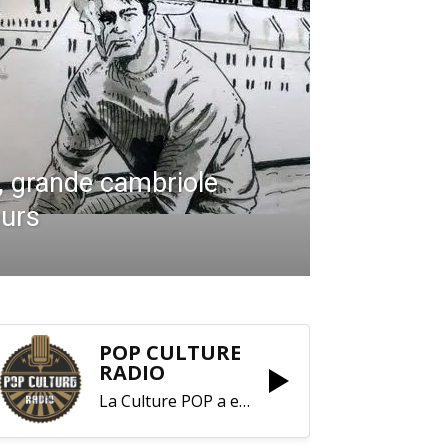
e, grande cambriole
eurs
POP CULTURE
RADIO
La Culture POP a enfin trouvé sa RADIO !