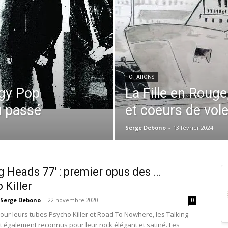
CITATIONS
ggy Pop
La Fille en Roug
u passé
et coeurs de vol
Serge Debono
-
13 février 2024
g Heads 77′ : premier opus des …
 Killer
Serge Debono
-
22 novembre 2020
0
our leurs tubes Psycho Killer et Road To Nowhere, les Talking
 également reconnus pour leur rock élégant et satiné. Les