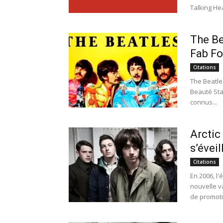
Talking Hea
The Be
Fab Fo
Citations
The Beatle
Beauté Stan
connus...
Arctic
s’éveil
Citations
En 2006, l
nouvelle v
de promotio