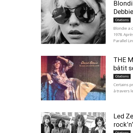
Blondie
Debbie
Citations
Blondie a 
1978. Aprè
Parallel Lin
THE M
bâtit 
Citations
Certains pr
à travers 
Led Ze
rock’n’
Citations