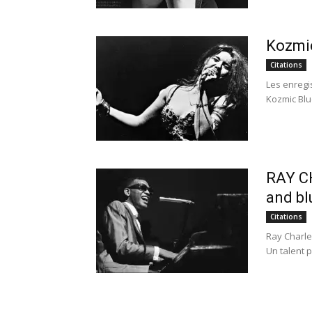
Kozmic
Citations
Les enregis
Kozmic Blu
RAY CH
and bl
Citations
Ray Charle
Un talent p