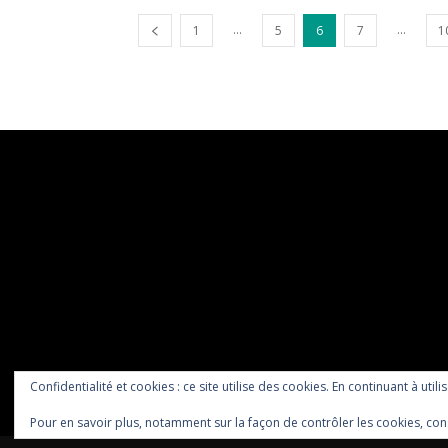
...
...
1
5
6
7
1
Confidentialité et cookies : ce site utilise des cookies. En continuant à utili
Pour en savoir plus, notamment sur la façon de contrôler les cookies, con