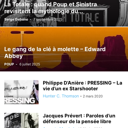
La Totale : quand Poup et Sinistra
revisitent la mythologie du...
Serge Debono
-
7 septembre 2025
Le gang de la clé à molette – Edward
Abbey
POUP
-
6 juillet 2025
Philippe D’Anière : PRESSING – La
vie d’un ex Starshooter
Hunter C. Thomson
-
2 mars 2020
Jacques Prévert : Paroles d’un
défenseur de la pensée libre