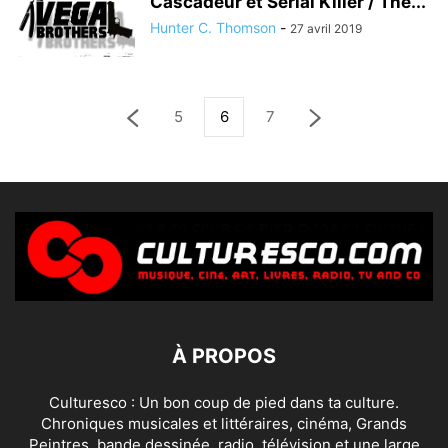
Cascadeur et Serial Killer / The...
Hunter C. Thomson
-
27 avril 2019
5
6
7
À PROPOS
Culturesco : Un bon coup de pied dans ta culture.
Chroniques musicales et littéraires, cinéma, Grands
Peintres, bande dessinée, radio, télévision et une large