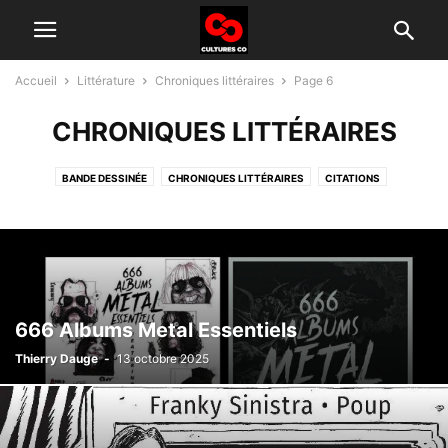
Accueil
Littérature
Chroniques littéraires
Page 6
CHRONIQUES LITTÉRAIRES
BANDE DESSINÉE
CHRONIQUES LITTÉRAIRES
CITATIONS
SHORT STORIES
666 Albums Metal Essentiels
Thierry Dauge
-
13 octobre 2025